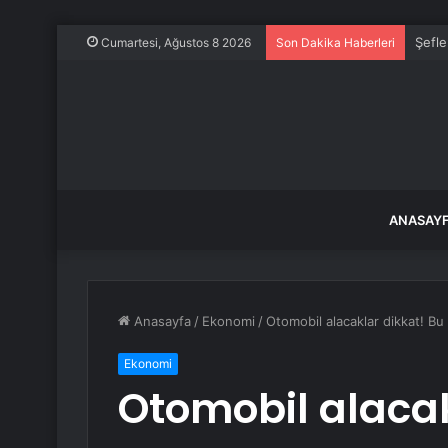
Şefle
Cumartesi, Ağustos 8 2026
Son Dakika Haberleri
ANASAY
Anasayfa
/
Ekonomi
/
Otomobil alacaklar dikkat! Bu 
Ekonomi
Otomobil alacak