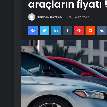
araçların fiyatı
NURCAN BAYRAM
Şubat 27, 2026
Facebook
Twitter
LinkedIn
Tumblr
Pinterest
Reddit