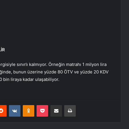
LİR
gisiyle sınırlı kalmıyor. Örneğin matrahı 1 milyon lira
ndiğinde, bunun üzerine yüzde 80 ÖTV ve yüzde 20 KDV
 bin liraya kadar ulaşabiliyor.
erest
Reddit
VKontakte
Odnoklassniki
Pocket
E-Posta ile paylaş
Yazdır