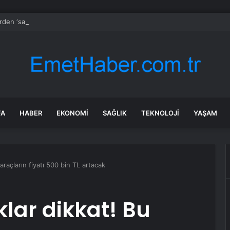
rden ‘sahte alerji’ isyanı: Ek ücretler ve bildirim gündemde
FA
HABER
EKONOMI
SAĞLIK
TEKNOLOJI
YAŞAM
araçların fiyatı 500 bin TL artacak
lar dikkat! Bu