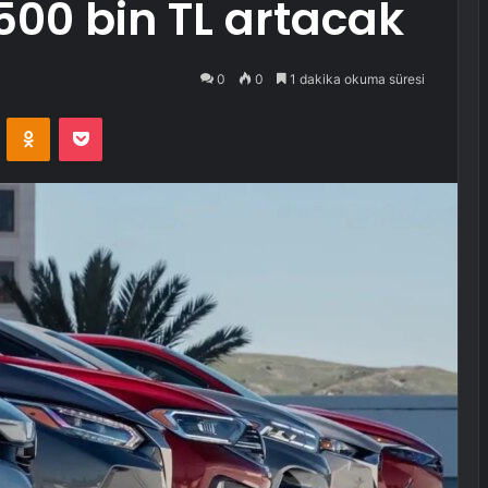
 500 bin TL artacak
0
0
1 dakika okuma süresi
VKontakte
Odnoklassniki
Pocket