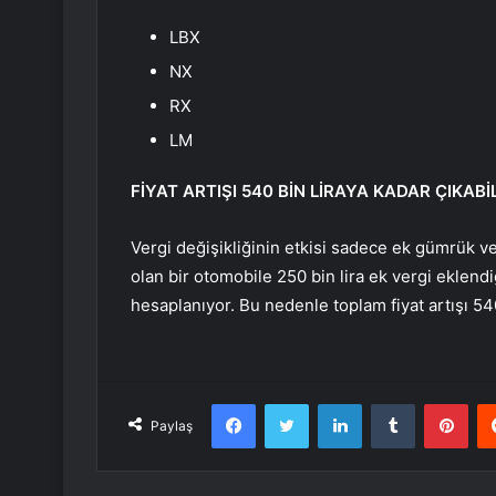
LBX
NX
RX
LM
FİYAT ARTIŞI 540 BİN LİRAYA KADAR ÇIKABİ
Vergi değişikliğinin etkisi sadece ek gümrük ver
olan bir otomobile 250 bin lira ek vergi ekle
hesaplanıyor. Bu nedenle toplam fiyat artışı 540
Facebook
Twitter
LinkedIn
Tumblr
Pint
Paylaş