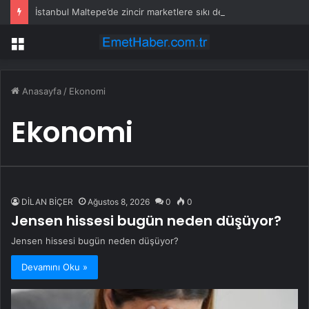
İstanbul Maltepe’de zincir marketlere sıkı denetim
Menü
Anasayfa
/
Ekonomi
Ekonomi
DİLAN BİÇER
Ağustos 8, 2026
0
0
Jensen hissesi bugün neden düşüyor?
Jensen hissesi bugün neden düşüyor?
Devamını Oku »