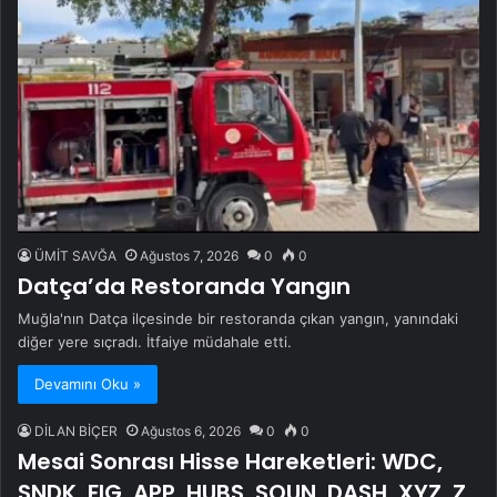
ÜMİT SAVĞA
Ağustos 7, 2026
0
0
Datça’da Restoranda Yangın
Muğla'nın Datça ilçesinde bir restoranda çıkan yangın, yanındaki
diğer yere sıçradı. İtfaiye müdahale etti.
Devamını Oku »
DİLAN BİÇER
Ağustos 6, 2026
0
0
Mesai Sonrası Hisse Hareketleri: WDC,
SNDK, FIG, APP, HUBS, SOUN, DASH, XYZ, Z,