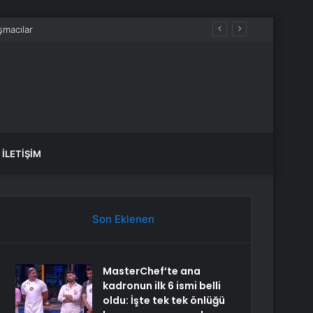
İLETIŞIM
Son Eklenen
MasterChef’te ana
kadronun ilk 6 ismi belli
oldu: İşte tek tek önlüğü