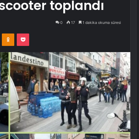
scooter toplandı
0
17
1 dakika okuma süresi
VKontakte
Odnoklassniki
Pocket