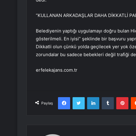
“KULLANAN ARKADAŞLAR DAHA DİKKATLİ PA
Belediyenin yaptığı uygulamayı doğru bulan H
gösterilmeli. En iyisi” şeklinde bir başvuru yap
Dikkatli olun çünkü yolda geçilecek yer yok öze
zorundalar bu sadece bebekleri değil trafiği de
erfelekajans.com.tr
Facebook
Twitter
LinkedIn
Tumblr
Pint
Paylaş