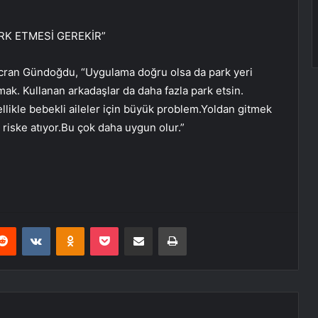
RK ETMESİ GEREKİR”
icran Gündoğdu, “Uygulama doğru olsa da park yeri
mak. Kullanan arkadaşlar da daha fazla park etsin.
llikle bebekli aileler için büyük problem.Yoldan gitmek
 riske atıyor.Bu çok daha uygun olur.”
erest
Reddit
VKontakte
Odnoklassniki
Pocket
E-Posta ile paylaş
Yazdır