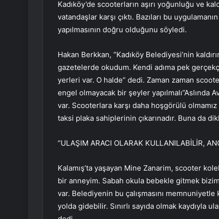
Kadıköy’de scooterların aşırı yoğunluğu ve kal
vatandaşlar karşı çıktı. Bazıları bu uygulamanı
yapılmasının doğru olduğunu söyledi.
Hakan Berkkan, “Kadıköy Belediyesi’nin kaldırı
gazetelerde okudum. Kendi adıma pek gerçekçi
yerleri var. O halde” dedi. Zaman zaman scoote
engel olmayacak bir şeyler yapılmalı”Aslında Av
var. Scooterlara karşı daha hoşgörülü olmamız
taksi plaka sahiplerinin çıkarınadır. Buna da di
“ULAŞIM ARACI OLARAK KULLANILABİLİR, ANC
Kalamış’ta yaşayan Mine Zanarim, scooter kolek
bir anneyim. Sabah okula bebekle gitmek bizim 
var. Belediyenin bu çalışmasını memnuniyetle k
yolda gidebilir. Sınırlı sayıda olmak kaydıyla ula
dedi.