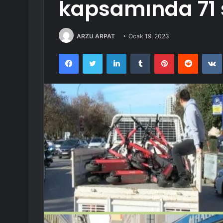
kapsamında 71 
ARZU ARPAT
Ocak 19, 2023
Facebook
Twitter
LinkedIn
Tumblr
Pinterest
Reddit