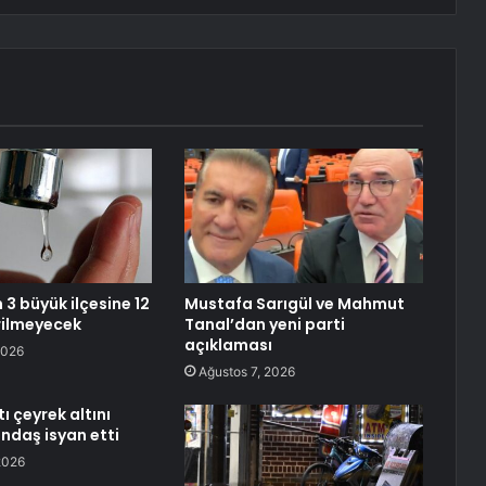
 3 büyük ilçesine 12
Mustafa Sarıgül ve Mahmut
rilmeyecek
Tanal’dan yeni parti
açıklaması
2026
Ağustos 7, 2026
ı çeyrek altını
andaş isyan etti
2026