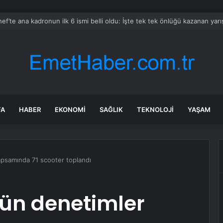
i Festivali’nde Geleneksel Defile
FA
HABER
EKONOMI
SAĞLIK
TEKNOLOJI
YAŞAM
psamında 71 scooter toplandı
ün denetimler