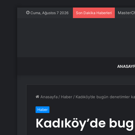
Kırklarel
Cuma, Ağustos 7 2026
Son Dakika Haberleri
ANASAY
Anasayfa
/
Haber
/
Kadıköy’de bugün denetimler ka
Haber
Kadıköy’de bug