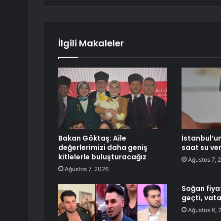
İlgili Makaleler
Bakan Göktaş: Aile
İstanbul’un
değerlerimizi daha geniş
saat su ve
kitlelerle buluşturacağız
Ağustos 7, 
Ağustos 7, 2026
Soğan fiyat
geçti, vat
Ağustos 6, 