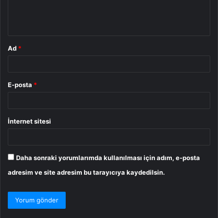
m
*
Ad
*
E-posta
*
İnternet sitesi
Daha sonraki yorumlarımda kullanılması için adım, e-posta
adresim ve site adresim bu tarayıcıya kaydedilsin.