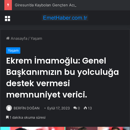
Giresun’da Kaybolan Gençten Acı Haber
Menü
Anasayfa
/
Yaşam
Yaşam
Ekrem İmamoğlu: Genel
Başkanımızın bu yolculuğa
destek vermesi
memnuniyet verici.
BERFİN DOĞAN
Eylül 17, 2023
0
13
1 dakika okuma süresi