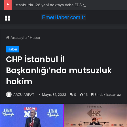
İstanbul’da 128 yeni noktaya daha EDS geliyor
Menü
Anasayfa
/
Haber
Haber
CHP İstanbul İl
Başkanlığı’nda mutsuzluk
hakim
ARZU ARPAT
Mayıs 31, 2023
0
16
Bir dakikadan az