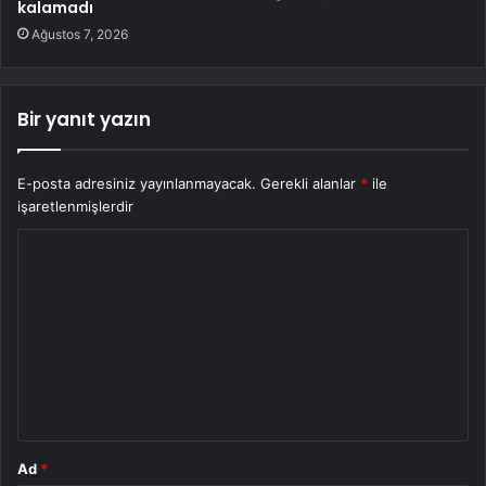
kalamadı
Ağustos 7, 2026
Bir yanıt yazın
E-posta adresiniz yayınlanmayacak.
Gerekli alanlar
*
ile
işaretlenmişlerdir
Y
o
r
u
m
*
Ad
*