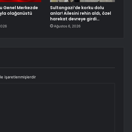
lu Genel Merkezde
Sultangazi’de korku dolu
yla olağanüstü
anlar! Ailesini rehin aldı, özel
a
harekat devreye girdi…
2026
Ağustos 6, 2026
le işaretlenmişlerdir