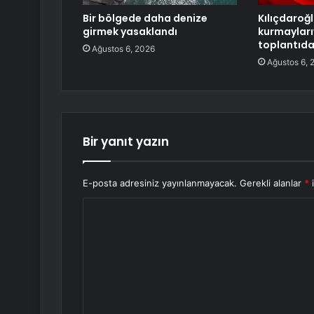
Bir bölgede daha denize
Kılıçdaroğ
girmek yasaklandı
kurmayları
toplantıd
Ağustos 6, 2026
Ağustos 6, 
Bir yanıt yazın
E-posta adresiniz yayınlanmayacak.
Gerekli alanlar
*
i
Y
o
r
u
m
*