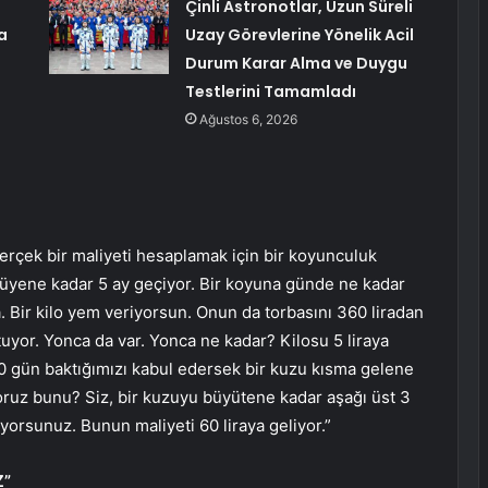
Çinli Astronotlar, Uzun Süreli
a
Uzay Görevlerine Yönelik Acil
Durum Karar Alma ve Duygu
Testlerini Tamamladı
Ağustos 6, 2026
gerçek bir maliyeti hesaplamak için bir koyunculuk
yüyene kadar 5 ay geçiyor. Bir koyuna günde ne kadar
. Bir kilo yem veriyorsun. Onun da torbasını 360 liradan
tuyor. Yonca da var. Yonca ne kadar? Kilosu 5 liraya
150 gün baktığımızı kabul edersek bir kuzu kısma gelene
yoruz bunu? Siz, bir kuzuyu büyütene kadar aşağı üst 3
ıyorsunuz. Bunun maliyeti 60 liraya geliyor.”
Z”