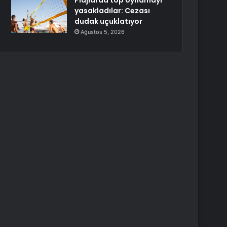
Plajlarda top oynamayı
yasakladılar: Cezası
dudak uçuklatıyor
Ağustos 5, 2026