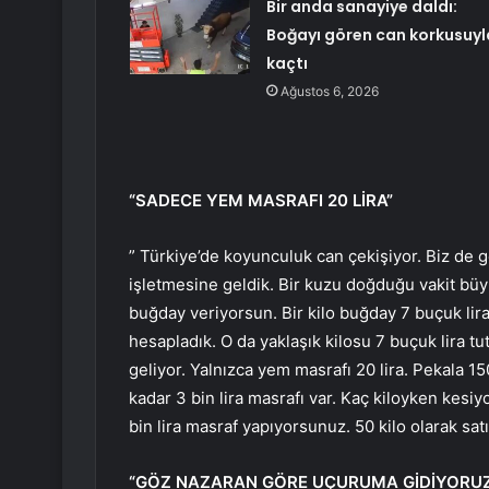
Bir anda sanayiye daldı:
Boğayı gören can korkusuyl
kaçtı
Ağustos 6, 2026
“SADECE YEM MASRAFI 20 LİRA”
” Türkiye’de koyunculuk can çekişiyor. Biz de 
işletmesine geldik. Bir kuzu doğduğu vakit bü
buğday veriyorsun. Bir kilo buğday 7 buçuk lira
hesapladık. O da yaklaşık kilosu 7 buçuk lira tu
geliyor. Yalnızca yem masrafı 20 lira. Pekala 
kadar 3 bin lira masrafı var. Kaç kiloyken kesi
bin lira masraf yapıyorsunuz. 50 kilo olarak sat
“
GÖZ NAZARAN GÖRE UÇURUMA GİDİYORU