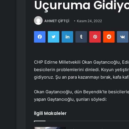
Uçuruma Gidiy
AHMET ÇİFTÇİ
Kasım 24, 2022
Facebook
Twitter
LinkedIn
Tumblr
Pinterest
Reddit
CHP Edirne Milletvekili Okan Gaytancıoğlu, Edi
besicilerin problemlerini dinledi. Koyun yetiş
gidiyoruz. Şu an para kazanmayı bırak, kafa kaf
Okan Gaytancıoğlu, dün Beyendik’te besicilerle b
yapan Gaytancıoğlu, şunları söyledi:
İlgili Makaleler