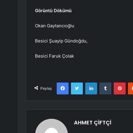
Görüntü Dökümü
Okan Gaytancıoğlu
Besici Şuayip Gündoğdu,
Besici Faruk Çolak
Facebook
Twitter
LinkedIn
Tumblr
Pint
Paylaş
AHMET ÇİFTÇİ