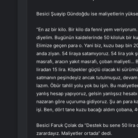
Besici Şuayip Gündoğdu ise maliyetlerin yükse
“En az bir kilo. Bir kilo da fenni yem veriyorum.
diyelim. Bugünün kaidelerinde 50 kiloluk bir kuz
Elimize geçen para o. Yani biz, kuzu başı bin 
anda ziyan. 54 liraya satamıyoruz. 54 lira yok 
masrafı, aracın yakıt masrafı, çoban maliyeti… 
liradan 15 lira. Köpekler güçlü olacak ki sürüm
satmanın peşindeyiz ancak tutulmuşuz, devam e
lazım. Öbür tahlil yolu yok bu işin. Bu maliyetl
yanlış hesap yapıyoruz, gelsin yanlışsız hesab
nazaran göre uçuruma gidiyoruz. Şu an para ka
işi. Ben, dört tane kuzu bacağı aldım çobana, 40 
Besici Faruk Çolak da “Destek bu sene 50 lira o
zarardayız. Maliyetler ortada” dedi.