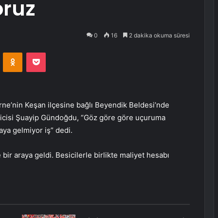
oruz
0
16
2 dakika okuma süresi
VKontakte
Odnoklassniki
Pocket
rne’nin Keşan ilçesine bağlı Beyendik Beldesi’nde
tiricisi Şuayip Gündoğdu, “Göz göre göre uçuruma
aya gelmiyor iş” dedi.
ir araya geldi. Besicilerle birlikte maliyet hesabı