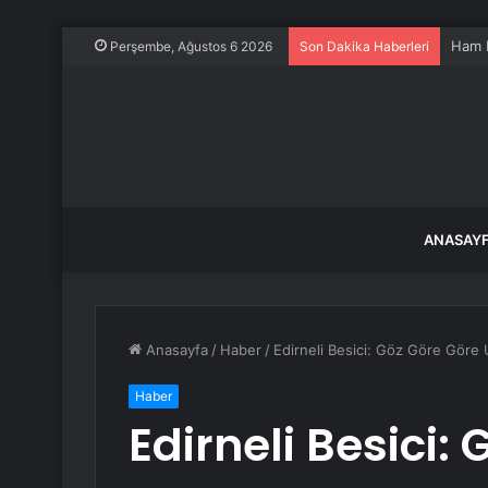
Ham P
Perşembe, Ağustos 6 2026
Son Dakika Haberleri
ANASAY
Anasayfa
/
Haber
/
Edirneli Besici: Göz Göre Göre
Haber
Edirneli Besici: