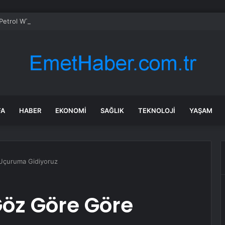
etrol WTI Vadeli İşlemleri neden düşüyor?
FA
HABER
EKONOMI
SAĞLIK
TEKNOLOJI
YAŞAM
 Uçuruma Gidiyoruz
 Göz Göre Göre