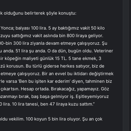
k olduğunu belirterek şöyle konuştu:
 Yonca; balyası 100 lira. 5 ay baktığımız vakit 50 kilo
uyu sattığımız vakit aslında bin 800 liraya geliyor.
200-bin 300 lira ziyanla devam etmeye çalışıyoruz. Şu
şu anda. 51 lira şu anda. O da dün, bugün oldu. Veteriner
Bir köpeğin maliyeti günlük 15 TL. 5 tane ekmek, 3
üzü korusun. Bu türlü giderse herkes satıyor, biz de
tmeye çalışıyoruz. Bir an evvel bu iktidarı değiştirmek
erle varsa ‘Ben bu işiten kar ederim’ diyen, tahminen biz
ı çıkartsın. Hesap ortada. Bırakacağız, yapamayız. Göz
zanmayı bırak, baş başa gelmiyor iş. Eşitleyemiyoruz
lira. 10 lira tanesi, ben 47 liraya kuzu sattım.”
ldu vekilim. 100 koyun 5 bin lira oluyor. Şu an çok