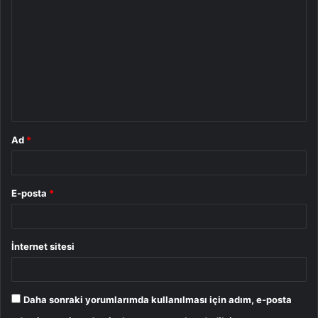
o
r
u
m
*
Ad
*
E-posta
*
İnternet sitesi
Daha sonraki yorumlarımda kullanılması için adım, e-posta