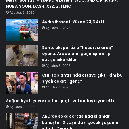
Mesai Sonrası Hisse Hareketleri: WDC, SNDK, FIG, APP,
HUBS, SOUN, DASH, XYZ, Z, FLNC
Ağustos 6, 2026
Aydın İhracatı Yüzde 23,3 Arttı
Ağustos 6, 2026
Sahte ekspertizle “hasarsız araç”
oyunu: Arabaların geçmişini silip
satışa çıkardılar
Ağustos 6, 2026
CHP toplantısında ortaya çıktı: Kim bu
siyah ceketli genç?
Ağustos 6, 2026
Soğan fiyatı çeyrek altını geçti, vatandaş isyan etti
Ağustos 6, 2026
ABD’de sokak ortasında silahlar
konuştu: 12 yaşındaki çocuk yaşamını
yitirdi, 2 yaralı