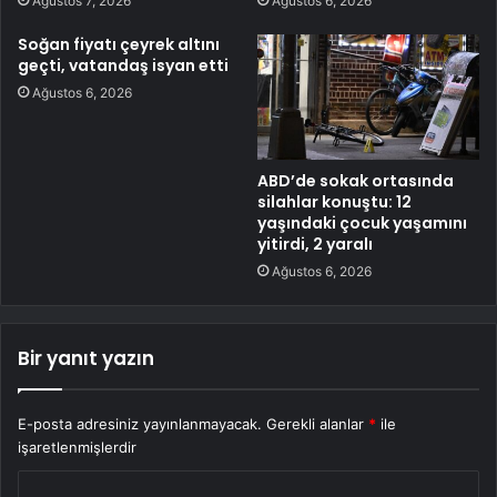
Ağustos 7, 2026
Ağustos 6, 2026
Soğan fiyatı çeyrek altını
geçti, vatandaş isyan etti
Ağustos 6, 2026
ABD’de sokak ortasında
silahlar konuştu: 12
yaşındaki çocuk yaşamını
yitirdi, 2 yaralı
Ağustos 6, 2026
Bir yanıt yazın
E-posta adresiniz yayınlanmayacak.
Gerekli alanlar
*
ile
işaretlenmişlerdir
Y