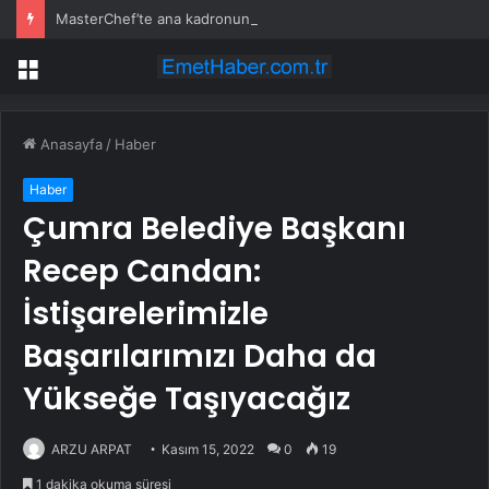
MasterChef’te ana kadronun ilk 6 ismi belli oldu: İşte tek tek önlüğü kazanan yarışmacılar
Menü
Anasayfa
/
Haber
Haber
Çumra Belediye Başkanı
Recep Candan:
İstişarelerimizle
Başarılarımızı Daha da
Yükseğe Taşıyacağız
ARZU ARPAT
Kasım 15, 2022
0
19
1 dakika okuma süresi