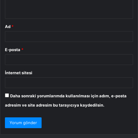
m
*
Ad
*
E-posta
*
İnternet sitesi
Daha sonraki yorumlarımda kullanılması için adım, e-posta
adresim ve site adresim bu tarayıcıya kaydedilsin.