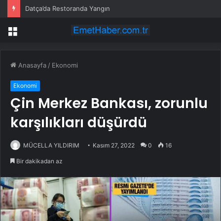
Datça’da Restoranda Yangın
Menü
Anasayfa
/
Ekonomi
Ekonomi
Çin Merkez Bankası, zorunlu
karşılıkları düşürdü
MÜCELLA YILDIRIM
Kasım 27, 2022
0
16
Bir dakikadan az