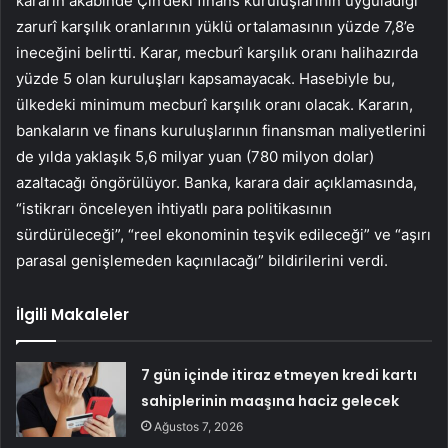
kararın akabinde Çin’deki finans kuruluşlarının uyguladığı
zarurî karşılık oranlarının yüklü ortalamasının yüzde 7,8’e
ineceğini belirtti. Karar, mecburî karşılık oranı halihazırda
yüzde 5 olan kuruluşları kapsamayacak. Hasebiyle bu,
ülkedeki minimum mecburî karşılık oranı olacak. Kararın,
bankaların ve finans kuruluşlarının finansman maliyetlerini
de yılda yaklaşık 5,6 milyar yuan (780 milyon dolar)
azaltacağı öngörülüyor. Banka, karara dair açıklamasında,
“istikrarı önceleyen ihtiyatlı para politikasının
sürdürüleceği”, “reel ekonominin teşvik edileceği” ve “aşırı
parasal genişlemeden kaçınılacağı” bildirilerini verdi.
İlgili Makaleler
7 gün içinde itiraz etmeyen kredi kartı
sahiplerinin maaşına haciz gelecek
Ağustos 7, 2026