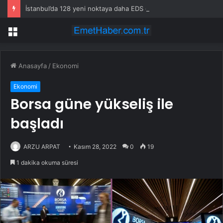
İstanbul’da 128 yeni noktaya daha EDS geliyor
Menü
Anasayfa
/
Ekonomi
Ekonomi
Borsa güne yükseliş ile
başladı
ARZU ARPAT
Kasım 28, 2022
0
19
1 dakika okuma süresi