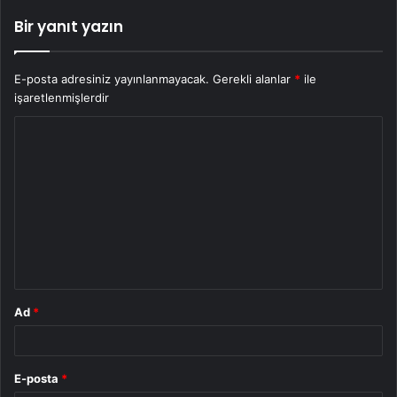
Bir yanıt yazın
E-posta adresiniz yayınlanmayacak.
Gerekli alanlar
*
ile
işaretlenmişlerdir
Y
o
r
u
m
*
Ad
*
E-posta
*