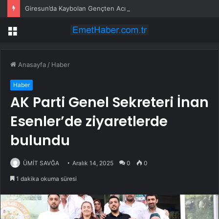
Giresun’da Kaybolan Gençten Acı Haber
Menü
Anasayfa
/
Haber
Haber
AK Parti Genel Sekreteri İnan
Esenler’de ziyaretlerde
bulundu
ÜMİT SAVĞA
Aralık 14, 2025
0
0
1 dakika okuma süresi