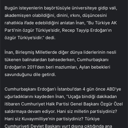
Bugün isteyenlerin başörtüsüyle üniversiteye gidip vali,
akademisyen olabildiğini, dinini, ırkını, düşüncesini
rahatlıkla ifade edebildiğini anlatan İnan, “Bu Türkiye AK
Parti’nin özgür Türkiye’sidir, Recep Tayyip Erdoğan’ın
özgür Türkiye’sidir.” dedi.
İnan, Birleşmiş Milletlerde diğer dünya liderlerinin nesli
tükenen balinalardan bahsederken, Cumhurbaşkanı
Erdoğan’ın 2011’den beri mazlumları, Aylan bebekleri
savunduğunu dile getirdi.
Cumhurbaşkanı Erdoğan’ı İstanbul’dan 4 gün önce ABD’ye
uğurladıklarını kaydeden İnan, “Uçağa bindiği dakikadan
itibaren Cumhuriyet Halk Partisi Genel Başkanı Özgür Özel
saldırmaya devam ediyor. Hani siz milletin partisiydiniz?
Hani siz Kuvayımilliye’nin partisiydiniz? Türkiye
Cumhuriyeti Devlet Başkanı yurt dışına çıktığında ana