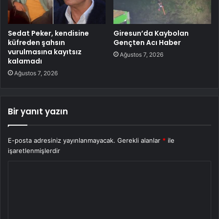
Sedat Peker, kendisine
Giresun’da Kaybolan
küfreden şahsın
Gençten Acı Haber
vurulmasına kayıtsız
Ağustos 7, 2026
kalamadı
Ağustos 7, 2026
Bir yanıt yazın
E-posta adresiniz yayınlanmayacak.
Gerekli alanlar
*
ile
işaretlenmişlerdir
Y
o
r
u