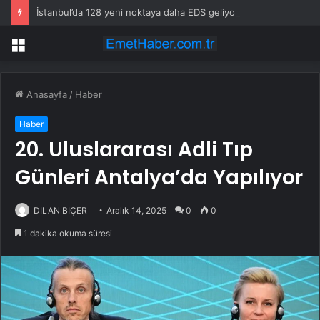
İstanbul’da 128 yeni noktaya daha EDS geliyor
Menü
Anasayfa
/
Haber
Haber
20. Uluslararası Adli Tıp
Günleri Antalya’da Yapılıyor
DİLAN BİÇER
Aralık 14, 2025
0
0
1 dakika okuma süresi