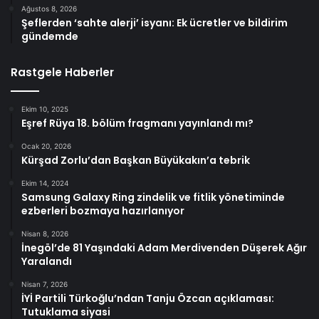
Ağustos 8, 2026
Şeflerden ‘sahte alerji’ isyanı: Ek ücretler ve bildirim
gündemde
Rastgele Haberler
Ekim 10, 2025
Eşref Rüya 18. bölüm fragmanı yayınlandı mı?
Ocak 20, 2026
Kürşad Zorlu’dan Başkan Büyükakın’a tebrik
Ekim 14, 2024
Samsung Galaxy Ring zindelik ve fitlik yönetiminde
ezberleri bozmaya hazırlanıyor
Nisan 8, 2026
İnegöl’de 81 Yaşındaki Adam Merdivenden Düşerek Ağır
Yaralandı
Nisan 7, 2026
İYİ Partili Türkoğlu’ndan Tanju Özcan açıklaması:
Tutuklama siyasi