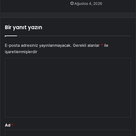
Ağustos 4, 2026
Bir yanıt yazın
E-posta adresiniz yayınlanmayacak.
Gerekli alanlar
*
ile
işaretlenmişlerdir
Y
o
r
u
m
*
Ad
*