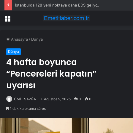
İstanbul’da 128 yeni noktaya daha EDS geliyor
Menü
Anasayfa
/
Dünya
Dünya
4 hafta boyunca
“Pencereleri kapatın”
uyarısı
ÜMİT SAVĞA
Ağustos 9, 2025
0
0
1 dakika okuma süresi