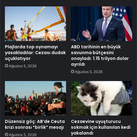
Plajlarda top oynamayı
ABD tarihinin en büyük
yasakladılar: Cezası dudak
savunma bütçesini
uçuklatıyor
onayladı: 1.15 trilyon dolar
ayrıldı
Ağustos 5, 2026
Ağustos 5, 2026
Düzensiz göç: AB’de Ceuta
Cezaevine uyuşturucu
krizi sonrası “birlik” mesajı
sokmak için kullanılan kedi
yakalandı
Ağustos 5, 2026