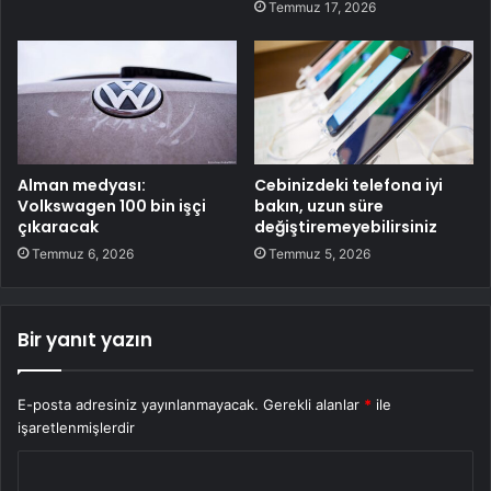
Temmuz 17, 2026
Alman medyası:
Cebinizdeki telefona iyi
Volkswagen 100 bin işçi
bakın, uzun süre
çıkaracak
değiştiremeyebilirsiniz
Temmuz 6, 2026
Temmuz 5, 2026
Bir yanıt yazın
E-posta adresiniz yayınlanmayacak.
Gerekli alanlar
*
ile
işaretlenmişlerdir
Y