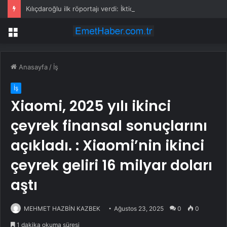
Kılıçdaroğlu ilk röportajı verdi: İktidar yürüyüşümüz başlamıştır; arınacağız, kazanacağız
Menü
Anasayfa
/
İş
İş
Xiaomi, 2025 yılı ikinci
çeyrek finansal sonuçlarını
açıkladı. : Xiaomi’nin ikinci
çeyrek geliri 16 milyar doları
aştı
MEHMET HAZBİN KAZBEK
Ağustos 23, 2025
0
0
1 dakika okuma süresi