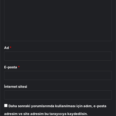
o
r
u
m
*
Ad
*
E-posta
*
İnternet sitesi
Daha sonraki yorumlarımda kullanılması için adım, e-posta
adresim ve site adresim bu tarayıcıya kaydedilsin.