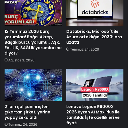
12 Temmuz 2026 burç
Databricks, Microsoft ile
yorumları! Boğa, Akrep,
Azure ortaklığını 2030’lara
Başak burcu yorumu… AŞK,
uzattı
EVLİLİK, SAĞLIK yorumları ne
Temmuz 24, 2026
diyor?
Ağustos 3, 2026
21 bin çalışanını işten
Lenovo Legion R9000X
çıkartan şirket, yerine
2026 Ryzen AI Max Plus ile
yapay zeka aldı
tanıtıldı: İşte özellikleri ve
fiyatı
Temmuz 24, 2026