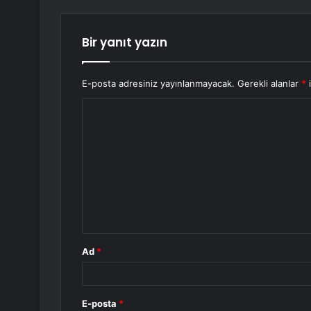
Bir yanıt yazın
E-posta adresiniz yayınlanmayacak.
Gerekli alanlar
*
i
Y
o
r
u
m
*
Ad
*
E-posta
*