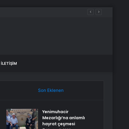
İLETIŞIM
Son Eklenen
Yenimuhacir
Mezarlığı’na anlamlı
hayrat çeşmesi