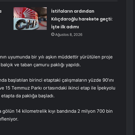
a
İstifaların ardından
Kılıçdaroğlu harekete geçti:
İşte ilk adımı
Ağustos 8, 2026
ın uyumunda bir yılı aşkın müddettir yürütülen proje
alçık ve taban çamuru paklığı yapıldı.
nda başlatılan birinci etaptaki çalışmaların yüzde 90’ını
ve 15 Temmuz Parkı ortasındaki ikinci etap ile İpekyolu
 etapta da paklığa başladı.
la gölün 14 kilometrelik kıyı bandında 2 milyon 700 bin
leniyor.