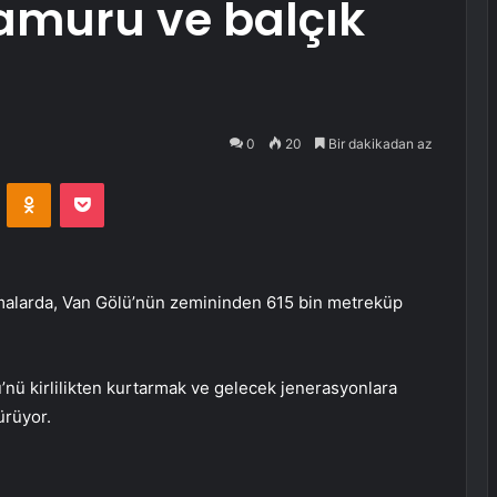
amuru ve balçık
0
20
Bir dakikadan az
VKontakte
Odnoklassniki
Pocket
malarda, Van Gölü’nün zemininden 615 bin metreküp
nü kirlilikten kurtarmak ve gelecek jenerasyonlara
ürüyor.