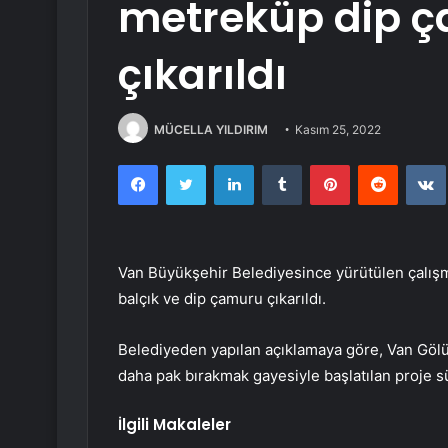
metreküp dip ç
çıkarıldı
MÜCELLA YILDIRIM
Kasım 25, 2022
Facebook
Twitter
LinkedIn
Tumblr
Pinterest
Reddit
Van Büyükşehir Belediyesince yürütülen çalış
balçık ve dip çamuru çıkarıldı.
Belediyeden yapılan açıklamaya göre, Van Gölü’
daha pak bırakmak gayesiyle başlatılan proje s
İlgili Makaleler