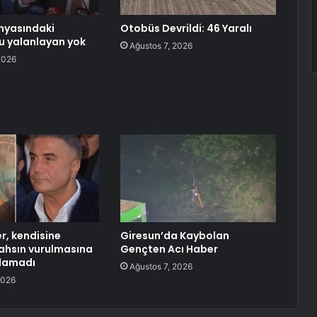
nyasındaki
Otobüs Devrildi: 46 Yaralı
u yalanlayan yok
Ağustos 7, 2026
2026
r, kendisine
Giresun’da Kaybolan
ahsın vurulmasına
Gençten Acı Haber
alamadı
Ağustos 7, 2026
2026