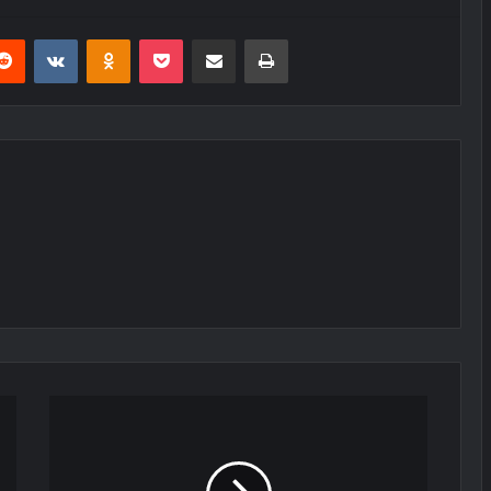
erest
Reddit
VKontakte
Odnoklassniki
Pocket
E-Posta ile paylaş
Yazdır