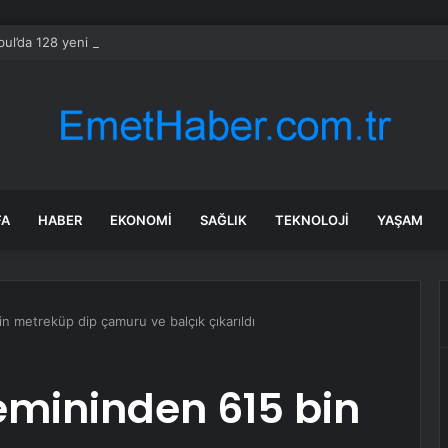
bul’da 128 yeni noktaya daha EDS geliyor
FA
HABER
EKONOMI
SAĞLIK
TEKNOLOJI
YAŞAM
n metreküp dip çamuru ve balçık çıkarıldı
emininden 615 bin