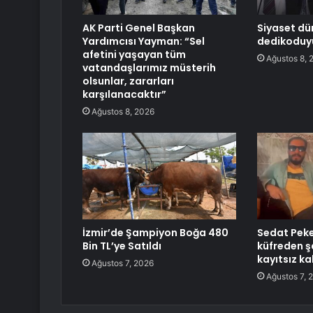
AK Parti Genel Başkan
Siyaset dü
Yardımcısı Yayman: “Sel
dedikoduy
afetini yaşayan tüm
Ağustos 8, 
vatandaşlarımız müsterih
olsunlar, zararları
karşılanacaktır”
Ağustos 8, 2026
İzmir’de Şampiyon Boğa 480
Sedat Peke
Bin TL’ye Satıldı
küfreden ş
kayıtsız k
Ağustos 7, 2026
Ağustos 7, 