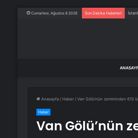
İstan
Cumartesi, Ağustos 8 2026
Son Dakika Haberleri
ANASAY
Anasayfa
/
Haber
/
Van Gölü’nün zemininden 615 bi
Haber
Van Gölü’nün z