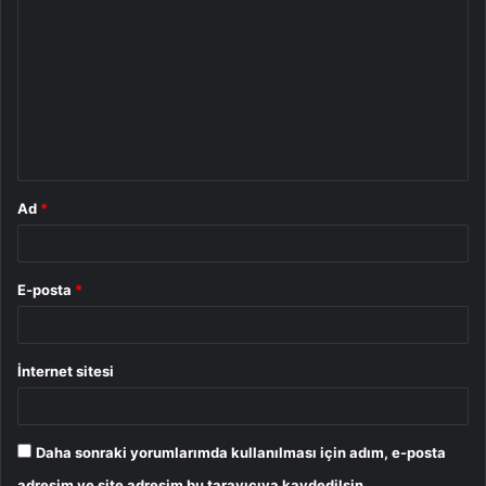
o
r
u
m
*
Ad
*
E-posta
*
İnternet sitesi
Daha sonraki yorumlarımda kullanılması için adım, e-posta
adresim ve site adresim bu tarayıcıya kaydedilsin.