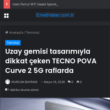
Ham Petrol WTI Vadeli İşlemleri neden düşüyor?
Menü
Anasayfa
/
Teknoloji
Teknoloji
Uzay gemisi tasarımıyla
dikkat çeken TECNO POVA
Curve 2 5G raflarda
NURCAN BAYRAM
Mayıs 16, 2026
0
0
1 dakika okuma süresi