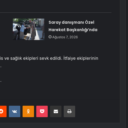
Saray danışmanı Özel
Harekat Başkanlığı’nda
Ağustos 7, 2026
s ve sağlık ekipleri sevk edildi. İtfaiye ekiplerinin
.
.
erest
Reddit
VKontakte
Odnoklassniki
Pocket
E-Posta ile paylaş
Yazdır