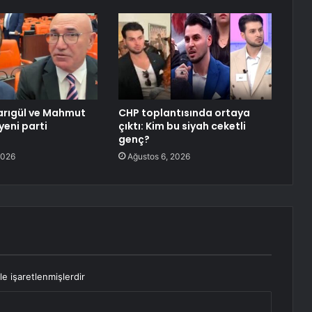
arıgül ve Mahmut
CHP toplantısında ortaya
yeni parti
çıktı: Kim bu siyah ceketli
ı
genç?
2026
Ağustos 6, 2026
le işaretlenmişlerdir