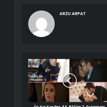
ARZU ARPAT
Üç Kız Kardeş 44. Bölüm 2. Fragmanı