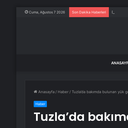
Datça’da
Cuma, Ağustos 7 2026
Son Dakika Haberleri
ANASAY
Anasayfa
/
Haber
/
Tuzla’da bakımda bulunan yük g
Haber
Tuzla’da bakım