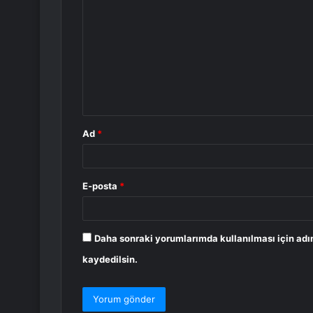
o
r
u
m
*
Ad
*
E-posta
*
Daha sonraki yorumlarımda kullanılması için adı
kaydedilsin.