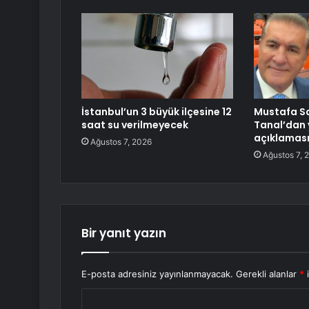
İstanbul’un 3 büyük ilçesine 12
Mustafa S
saat su verilmeyecek
Tanal’dan 
açıklamas
Ağustos 7, 2026
Ağustos 7, 
Bir yanıt yazın
E-posta adresiniz yayınlanmayacak.
Gerekli alanlar
*
i
Y