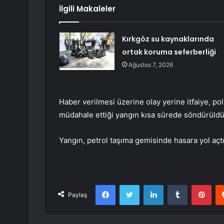
İlgili Makaleler
Kırkgöz su kaynaklarında
ortak koruma seferberliği
Ağustos 7, 2026
Haber verilmesi üzerine olay yerine itfaiye, poli
müdahale ettiği yangın kısa sürede söndürüldü
Yangın, petrol taşıma gemisinde hasara yol açtı
Facebook
Twitter
LinkedIn
Tumblr
Pint
Paylaş