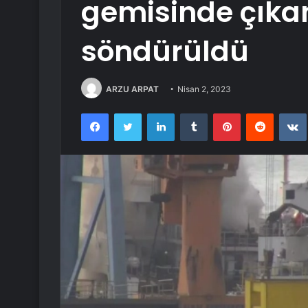
gemisinde çıka
söndürüldü
ARZU ARPAT
Nisan 2, 2023
Facebook
Twitter
LinkedIn
Tumblr
Pinterest
Reddit