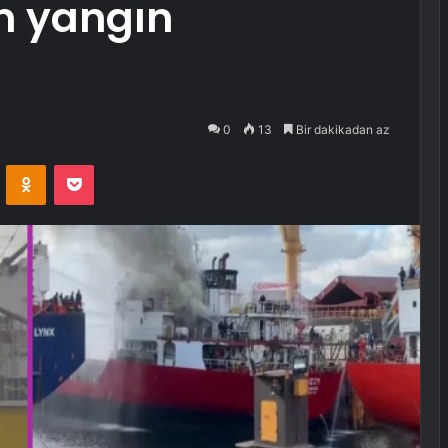
n yangın
0
13
Bir dakikadan az
VKontakte
Odnoklassniki
Pocket