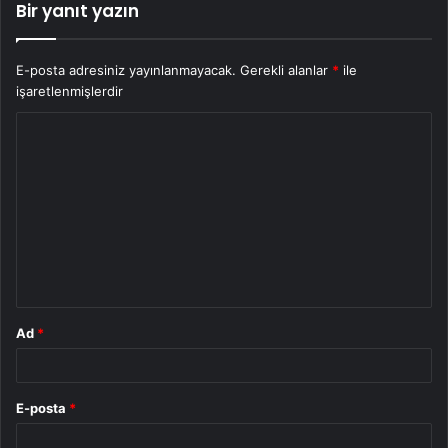
Bir yanıt yazın
E-posta adresiniz yayınlanmayacak.
Gerekli alanlar
*
ile
işaretlenmişlerdir
Y
o
r
u
m
*
Ad
*
E-posta
*