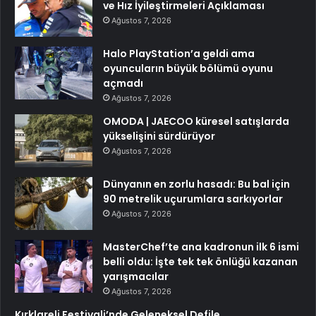
ve Hız İyileştirmeleri Açıklaması
Ağustos 7, 2026
Halo PlayStation’a geldi ama
oyuncuların büyük bölümü oyunu
açmadı
Ağustos 7, 2026
OMODA | JAECOO küresel satışlarda
yükselişini sürdürüyor
Ağustos 7, 2026
Dünyanın en zorlu hasadı: Bu bal için
90 metrelik uçurumlara sarkıyorlar
Ağustos 7, 2026
MasterChef’te ana kadronun ilk 6 ismi
belli oldu: İşte tek tek önlüğü kazanan
yarışmacılar
Ağustos 7, 2026
Kırklareli Festivali’nde Geleneksel Defile