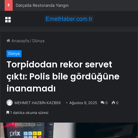
Datça’da Restoranda Yangın
Menü
Anasayfa
/
Dünya
Dünya
Torpidodan rekor servet
çıktı: Polis bile gördüğüne
inanamadı
MEHMET HAZBİN KAZBEK
Ağustos 9, 2025
0
0
1 dakika okuma süresi