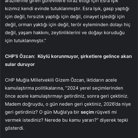
arazilerine giren görevlilere itiraz ettiği için Esra Işık
kızımız kendi evinde tutuklanmıştır. Esra Işık, gasp yaptığı
için değil, hırsızlık yaptığı için değil, cinayet işlediği için
değil, orman yaktığı için değil, terör eyleminden dolayı hiç
değil, yaşam hakkını, zeytinliklerini ve doğayı koruduğu
için tutuklanmıştır.”
CHP’li Özcan: Köylü korunmuyor, şirketlere gelince akan
sular duruyor
CHP Muğla Milletvekili Gizem Özcan, iktidarın acele
kamulaştırma politikalarına, “2024 yerel seçimlerinden
önce acele kamulaştırmayı getirdiniz, sonra geri çektiniz.
Madem doğruydu, o gün neden geri çektiniz, 2026’da niye
geri getirdiniz? O gün Muğla’ya bir
seçim
rüşveti mi
vermek istediniz? Nerede bu kamu yararı?” diyerek tepki
gösterdi.