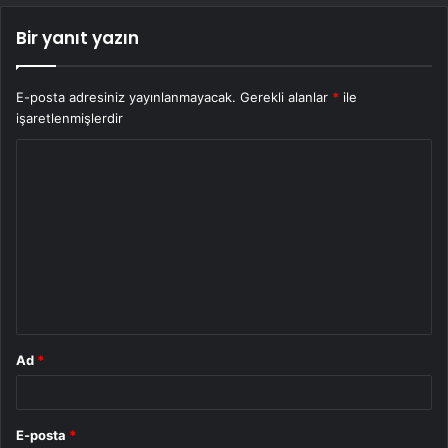
Bir yanıt yazın
E-posta adresiniz yayınlanmayacak.
Gerekli alanlar
*
ile
işaretlenmişlerdir
Y
o
r
u
m
*
Ad
*
E-posta
*