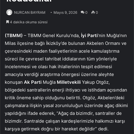
NURCAN BAYRAM
Mayıs 9, 2026
0
0
4 dakika okuma süresi
(TBMM)
– TBMM Genel Kurulu’nda,
İyi Parti
‘nin Muğla’nın
Milas ilçesine bağlı İkizköy’de bulunan Akbelen Ormanı ve
çevresindeki maden faaliyetlerinin acele kamulaştırma
süreci ile çevresel tahribat iddialarının tüm yönleriyle
incelenmesi ve olası hak ihlallerinin tespit edilmesi
amacıyla verdiği araştırma önergesi üzerine aleyhte
konuşan
Ak Parti
Muğla
Milletvekili
Yakup Otgöz,
bölgedeki santrallerin enerji ihtiyacı ve istihdam açısından
kritik öneme sahip olduğunu belirtti. Otgöz, Akbelen’deki
çalışmalara ilişkin yasal zorunluluğun üzerinde ağaç dikimi
yapıldığını ifade ederek, “Ağaç da bizimdir, santraller de
bizimdir. Santralde çalışan kardeşlerimizle halkımızı karşı
karşıya getirmek doğru bir hareket değildir” dedi.