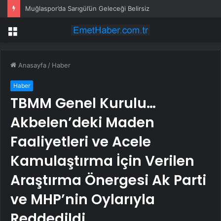
Muğlaspor’da Sarıgül’ün Geleceği Belirsiz
Menü
Anasayfa
/
Haber
Haber
TBMM Genel Kurulu…
Akbelen’deki Maden
Faaliyetleri ve Acele
Kamulaştırma İçin Verilen
Araştırma Önergesi Ak Parti
ve MHP’nin Oylarıyla
Reddedildi