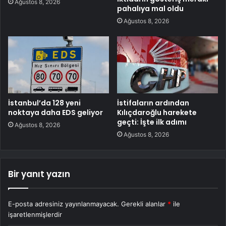
Ağustos 8, 2026
pahalıya mal oldu
Ağustos 8, 2026
İstanbul’da 128 yeni
İstifaların ardından
noktaya daha EDS geliyor
Kılıçdaroğlu harekete
geçti: İşte ilk adımı
Ağustos 8, 2026
Ağustos 8, 2026
Bir yanıt yazın
E-posta adresiniz yayınlanmayacak.
Gerekli alanlar
*
ile
işaretlenmişlerdir