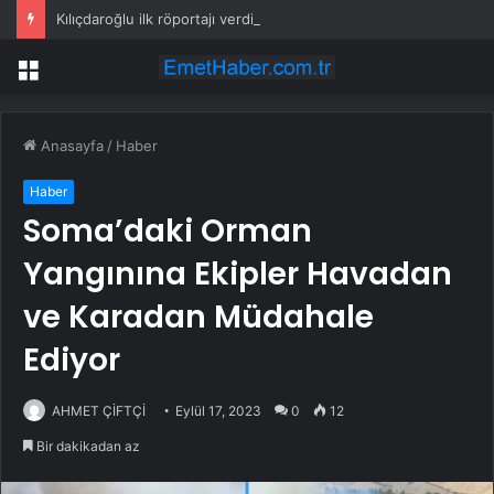
Kılıçdaroğlu ilk röportajı verdi: İktidar yürüyüşümüz başlamıştır; arınacağız, kazanacağız
Menü
Anasayfa
/
Haber
Haber
Soma’daki Orman
Yangınına Ekipler Havadan
ve Karadan Müdahale
Ediyor
AHMET ÇİFTÇİ
Eylül 17, 2023
0
12
Bir dakikadan az