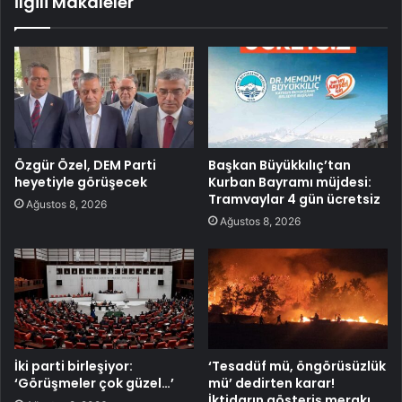
İlgili Makaleler
Özgür Özel, DEM Parti
Başkan Büyükkılıç’tan
heyetiyle görüşecek
Kurban Bayramı müjdesi:
Tramvaylar 4 gün ücretsiz
Ağustos 8, 2026
Ağustos 8, 2026
İki parti birleşiyor:
‘Tesadüf mü, öngörüsüzlük
‘Görüşmeler çok güzel…’
mü’ dedirten karar!
İktidarın gösteriş merakı