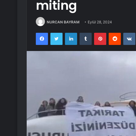
miting
NURCAN BAYRAM
Eylül 28, 2024
Facebook
Twitter
LinkedIn
Tumblr
Pinterest
Reddit