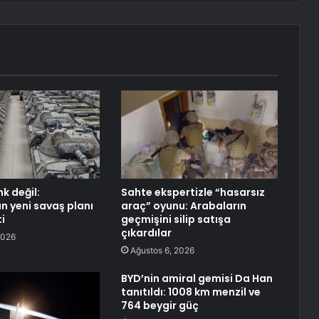
k değil:
Sahte ekspertizle “hasarsız
n yeni savaş planı
araç” oyunu: Arabaların
i
geçmişini silip satışa
çıkardılar
2026
Ağustos 6, 2026
BYD’nin amiral gemisi Da Han
tanıtıldı: 1008 km menzil ve
764 beygir güç