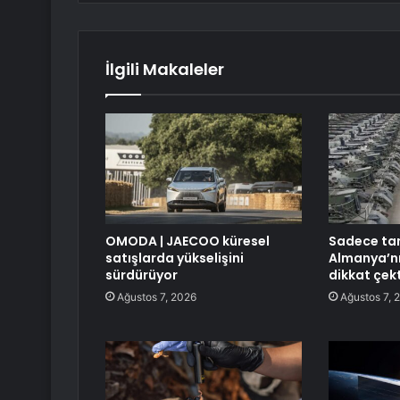
İlgili Makaleler
OMODA | JAECOO küresel
Sadece tan
satışlarda yükselişini
Almanya’nı
sürdürüyor
dikkat çekt
Ağustos 7, 2026
Ağustos 7, 