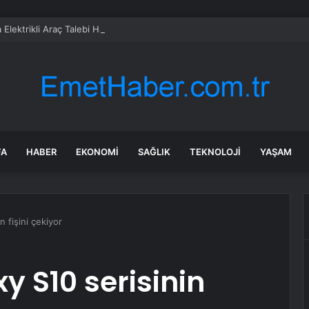
 Elektrikli Araç Talebi Haziran’da Büyümeyi Sürdürdü
FA
HABER
EKONOMI
SAĞLIK
TEKNOLOJI
YAŞAM
 fişini çekiyor
 S10 serisinin