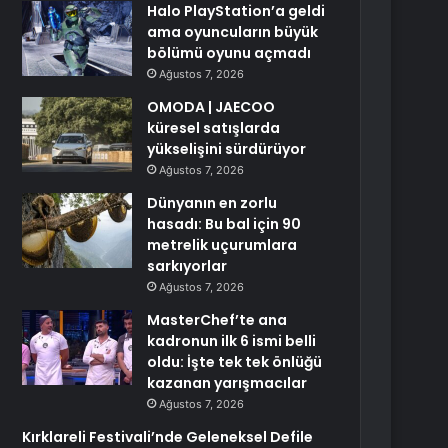
Halo PlayStation’a geldi
ama oyuncuların büyük
bölümü oyunu açmadı
Ağustos 7, 2026
OMODA | JAECOO
küresel satışlarda
yükselişini sürdürüyor
Ağustos 7, 2026
Dünyanın en zorlu
hasadı: Bu bal için 90
metrelik uçurumlara
sarkıyorlar
Ağustos 7, 2026
MasterChef’te ana
kadronun ilk 6 ismi belli
oldu: İşte tek tek önlüğü
kazanan yarışmacılar
Ağustos 7, 2026
Kırklareli Festivali’nde Geleneksel Defile