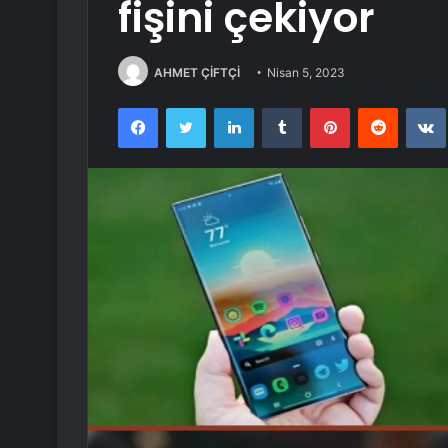
fişini çekiyor
AHMET ÇİFTÇİ
Nisan 5, 2023
Facebook
Twitter
LinkedIn
Tumblr
Pinterest
Reddit