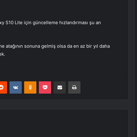
y S10 Lite için güncelleme hızlandırması şu an
me atağının sonuna gelmiş olsa da en az bir yıl daha
ek.
erest
Reddit
VKontakte
Odnoklassniki
Pocket
E-Posta ile paylaş
Yazdır