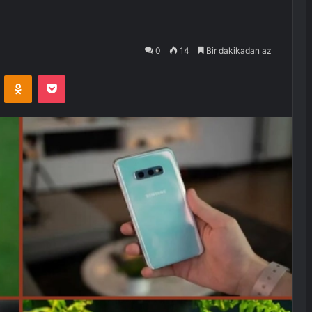
0
14
Bir dakikadan az
VKontakte
Odnoklassniki
Pocket