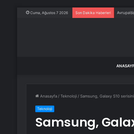
Avrupa’da
Cuma, Ağustos 7 2026
Son Dakika Haberleri
ANASAY
Anasayfa
/
Teknoloji
/
Samsung, Galaxy S10 serisinin
Teknoloji
Samsung, Galaxy