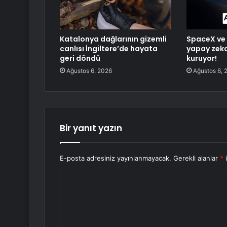
Katalonya dağlarının gizemli
SpaceX ve 
canlısı İngiltere’de hayata
yapay zeka
geri döndü
kuruyor!
Ağustos 6, 2026
Ağustos 6, 
Bir yanıt yazın
E-posta adresiniz yayınlanmayacak.
Gerekli alanlar
*
i
Y
o
r
u