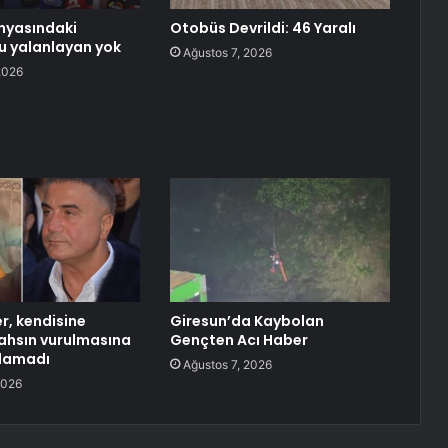
nyasındaki
Otobüs Devrildi: 46 Yaralı
u yalanlayan yok
Ağustos 7, 2026
2026
r, kendisine
Giresun’da Kaybolan
ahsın vurulmasına
Gençten Acı Haber
alamadı
Ağustos 7, 2026
2026