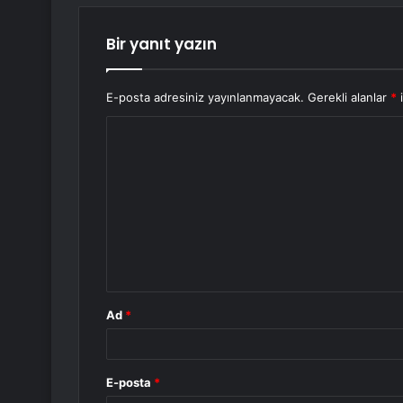
Bir yanıt yazın
E-posta adresiniz yayınlanmayacak.
Gerekli alanlar
*
i
Y
o
r
u
m
*
Ad
*
E-posta
*