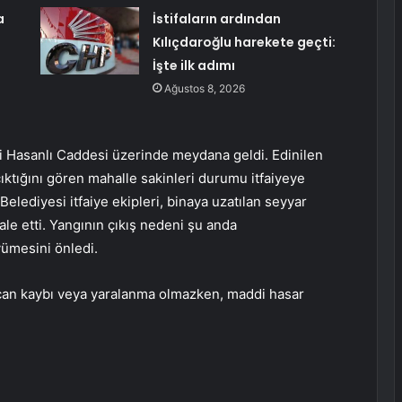
a
İstifaların ardından
Kılıçdaroğlu harekete geçti:
İşte ilk adımı
Ağustos 8, 2026
si Hasanlı Caddesi üzerinde meydana geldi. Edinilen
ktığını gören mahalle sakinleri durumu itfaiyeye
elediyesi itfaiye ekipleri, binaya uzatılan seyyar
e etti. Yangının çıkış nedeni şu anda
yümesini önledi.
can kaybı veya yaralanma olmazken, maddi hasar