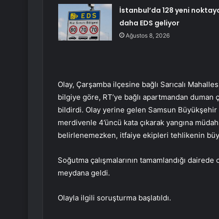
İstanbul’da 128 yeni noktay
daha EDS geliyor
Ağustos 8, 2026
Olay, Çarşamba ilçesine bağlı Sarıcalı Mahalle
bilgiye göre, RT’ye bağlı apartmandan duman çı
bildirdi. Olay yerine gelen Samsun Büyükşehir B
merdivenle 4’üncü kata çıkarak yangına müdahal
belirlenemezken, itfaiye ekipleri tehlikenin bü
Soğutma çalışmalarının tamamlandığı dairede 
meydana geldi.
Olayla ilgili soruşturma başlatıldı.