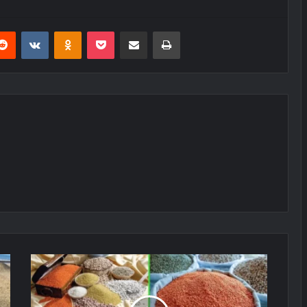
erest
Reddit
VKontakte
Odnoklassniki
Pocket
E-Posta ile paylaş
Yazdır