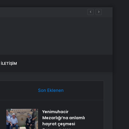
İLETIŞIM
Son Eklenen
Yenimuhacir
Mezarlığı’na anlamlı
hayrat çeşmesi