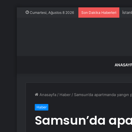
İstan
Cumartesi, Ağustos 8 2026
Son Dakika Haberleri
ANASAY
Anasayfa
/
Haber
/
Samsun’da apartmanda yangın p
Haber
Samsun’da apa