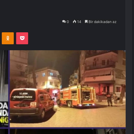
0
14
Bir dakikadan az
VKontakte
Odnoklassniki
Pocket