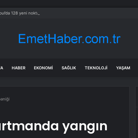
bul’da 128 yeni noktaya daha EDS geliyor
FA
HABER
EKONOMI
SAĞLIK
TEKNOLOJI
YAŞAM
aniği
rtmanda yangın