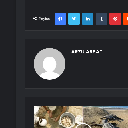
Facebook
Twitter
LinkedIn
Tumblr
Pint
Paylaş
ARZU ARPAT