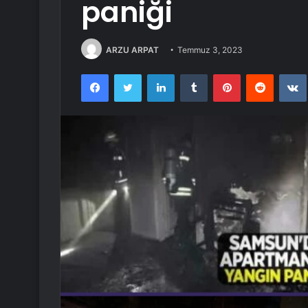
paniği
ARZU ARPAT
Temmuz 3, 2023
Facebook
Twitter
LinkedIn
Tumblr
Pinterest
Reddit