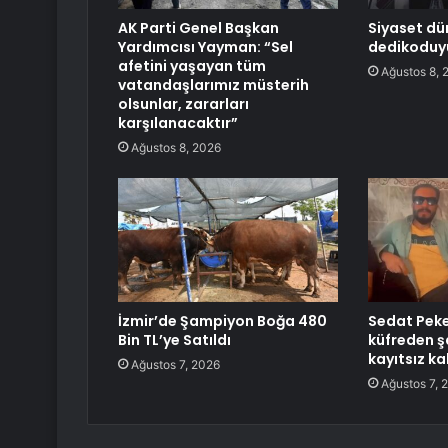
AK Parti Genel Başkan
Siyaset dü
Yardımcısı Yayman: “Sel
dedikoduy
afetini yaşayan tüm
Ağustos 8, 
vatandaşlarımız müsterih
olsunlar, zararları
karşılanacaktır”
Ağustos 8, 2026
İzmir’de Şampiyon Boğa 480
Sedat Peke
Bin TL’ye Satıldı
küfreden ş
kayıtsız k
Ağustos 7, 2026
Ağustos 7, 