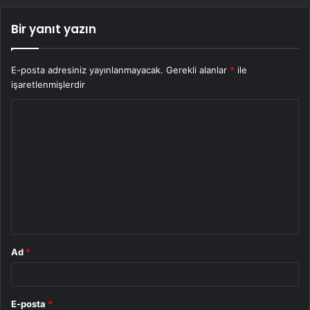
Bir yanıt yazın
E-posta adresiniz yayınlanmayacak.
Gerekli alanlar
*
ile
işaretlenmişlerdir
Y
o
r
u
m
*
Ad
*
E-posta
*