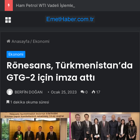
Ham Petrol WTI Vadeli İşlemleri neden düşüyor?
Menü
Anasayfa
/
Ekonomi
Ekonomi
Rönesans, Türkmenistan’da
GTG-2 için imza attı
BERFİN DOĞAN
Ocak 25, 2023
0
17
1 dakika okuma süresi