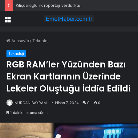
Kılıçdaroğlu ilk röportajı verdi: İktidar yürüyüşümüz başlamıştır; arınacağız, kazanacağız
Menü
Anasayfa
/
Teknoloji
Teknoloji
RGB RAM’ler Yüzünden Bazı
Ekran Kartlarının Üzerinde
Lekeler Oluştuğu İddia Edildi
NURCAN BAYRAM
Nisan 7, 2024
0
0
1 dakika okuma süresi