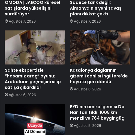
OMODA | JAECOO küresel
Sadece tank değil:
satışlarda yükselişini
Almanya’nın yeni savaş
sürdürüyor
planı dikkat çekti
Ağustos 7, 2026
Ağustos 7, 2026
Sahte ekspertizle
Katalonya dağlarının
“hasarsız araç” oyunu:
gizemli canlısı İngiltere’de
Arabaların geçmişini silip
hayata geri döndü
satışa çıkardılar
Ağustos 6, 2026
Ağustos 6, 2026
BYD’nin amiral gemisi Da
Han tanıtıldı: 1008 km
menzil ve 764 beygir güç
Ağustos 5, 2026