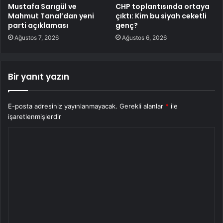
Mustafa Sarıgül ve
CHP toplantısında ortaya
Mahmut Tanal’dan yeni
çıktı: Kim bu siyah ceketli
parti açıklaması
genç?
Ağustos 7, 2026
Ağustos 6, 2026
Bir yanıt yazın
E-posta adresiniz yayınlanmayacak.
Gerekli alanlar
*
ile
işaretlenmişlerdir
Y
o
r
u
m
*