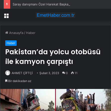
Saray danışmanı Özel Harekat Başkanlığı’nda
Menü
Anasayfa
/
Haber
Haber
Pakistan’da yolcu otobüsü
ile kamyon çarpıştı
AHMET ÇİFTÇİ
Şubat 3, 2023
0
11
Bir dakikadan az