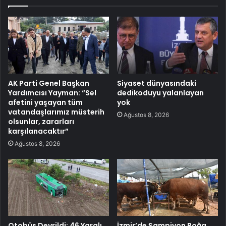
AK Parti Genel Başkan
Siyaset dünyasındaki
Yardımcısı Yayman: “Sel
dedikoduyu yalanlayan
afetini yaşayan tüm
yok
vatandaşlarımız müsterih
Ağustos 8, 2026
olsunlar, zararları
karşılanacaktır”
Ağustos 8, 2026
Otobüs Devrildi: 46 Yaralı
İzmir’de Şampiyon Boğa