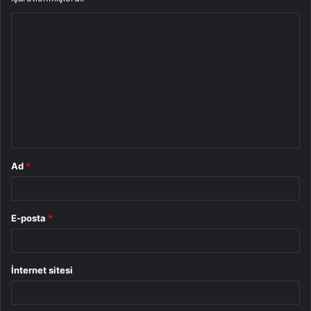
Y
o
r
u
m
*
Ad
*
E-posta
*
İnternet sitesi