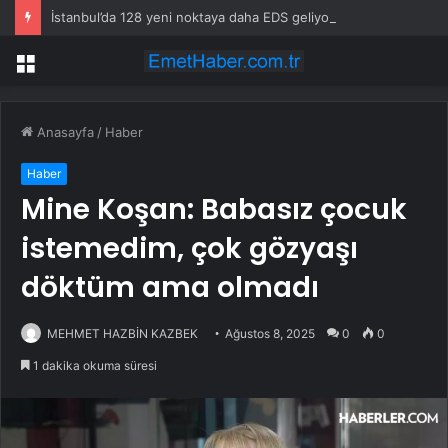
İstanbul’da 128 yeni noktaya daha EDS geliyor
Menü
Anasayfa
/
Haber
Haber
Mine Koşan: Babasız çocuk
istemedim, çok gözyaşı
döktüm ama olmadı
MEHMET HAZBİN KAZBEK
Ağustos 8, 2025
0
0
1 dakika okuma süresi