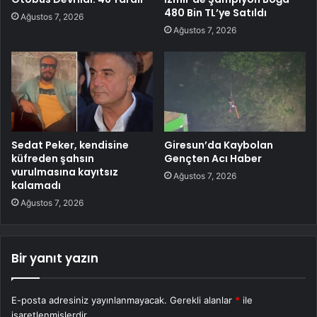
480 Bin TL’ye Satıldı
Ağustos 7, 2026
Ağustos 7, 2026
Sedat Peker, kendisine
Giresun’da Kaybolan
küfreden şahsın
Gençten Acı Haber
vurulmasına kayıtsız
Ağustos 7, 2026
kalamadı
Ağustos 7, 2026
Bir yanıt yazın
E-posta adresiniz yayınlanmayacak.
Gerekli alanlar
*
ile
işaretlenmişlerdir