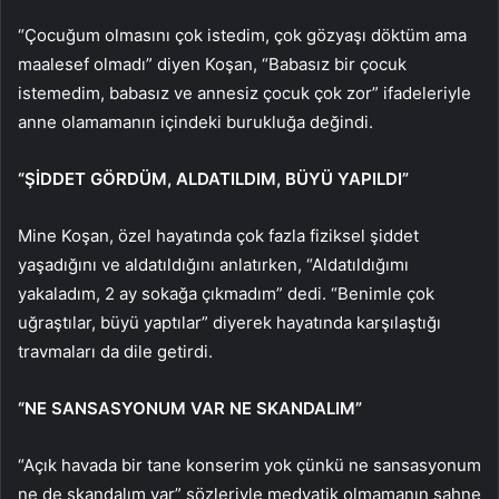
“Çocuğum olmasını çok istedim, çok gözyaşı döktüm ama
maalesef olmadı” diyen Koşan, “Babasız bir çocuk
istemedim, babasız ve annesiz çocuk çok zor” ifadeleriyle
anne olamamanın içindeki burukluğa değindi.
“ŞİDDET GÖRDÜM, ALDATILDIM, BÜYÜ YAPILDI”
Mine Koşan, özel hayatında çok fazla fiziksel şiddet
yaşadığını ve aldatıldığını anlatırken, “Aldatıldığımı
yakaladım, 2 ay sokağa çıkmadım” dedi. “Benimle çok
uğraştılar, büyü yaptılar” diyerek hayatında karşılaştığı
travmaları da dile getirdi.
“NE SANSASYONUM VAR NE SKANDALIM”
“Açık havada bir tane konserim yok çünkü ne sansasyonum
ne de skandalım var” sözleriyle medyatik olmamanın sahne