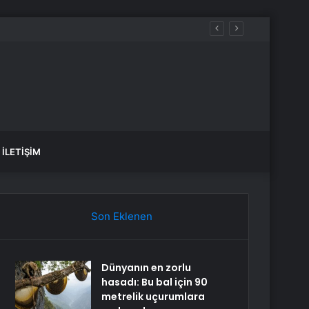
şmacılar
İLETIŞIM
Son Eklenen
Dünyanın en zorlu
hasadı: Bu bal için 90
metrelik uçurumlara