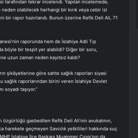
i tarafından tekrar incelendi. Yapılan incelemede,
 neden olabilecek herhangi bir kırık veya cebir izi
eni bir rapor hazırlandı. Bunun üzerine Refik Deli Ali, 71
tanesi’nin raporunda hem de İslahiye Adli Tıp
böyle bir tespit yer alabildi? Diğer bir soru,
rine uzun zaman neden kayıtsız kaldı?
n şikâyetlerine göre sahte sağlık raporları siyasi
 sağlık raporlarından birini veren İslahiye Devlet
ı soyadı taşıyor.”
 özgürlüğü gasbedilen Refik Deli Ali’nin avukatının,
rca harekete geçmeyen Savcılık yetkilileri hakkında suç
HP İslahiye İlçe Başkanı Muammer Çıngı’nın da