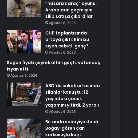
“hasarsız araç” oyunu:
Arabaların geçmişini
silip satışa çıkardılar
Ağustos 6, 2026
CHP toplantısında
ortaya çıktı: Kim bu
siyah ceketli genç?
Ağustos 6, 2026
Soğan fiyatı çeyrek altını geçti, vatandaş
isyan etti
Ağustos 6, 2026
ABD’de sokak ortasında
silahlar konuştu: 12
yaşındaki çocuk
yaşamını yitirdi, 2 yaralı
Ağustos 6, 2026
Bir anda sanayiye daldı:
Boğayı gören can
korkusuyla kaçtı