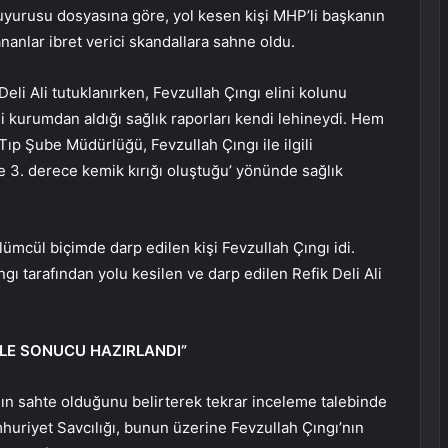
uyurusu dosyasına göre, yol kesen kişi MHP’li başkanın
nanlar ibret verici skandallara sahne oldu.
eli Ali tutuklanırken, Fevzullah Çıngı elini kolunu
 kurumdan aldığı sağlık raporları kendi lehineydi. Hem
Tıp Şube Müdürlüğü, Fevzullah Çıngı ile ilgili
e 3. derece kemik kırığı oluştuğu’ yönünde sağlık
lümcül biçimde darp edilen kişi Fevzullah Çıngı idi.
ı tarafından yolu kesilen ve darp edilen Refik Deli Ali
LE SONUCU HAZIRLANDI”
ının sahte olduğunu belirterek tekrar inceleme talebinde
riyet Savcılığı, bunun üzerine Fevzullah Çıngı’nın