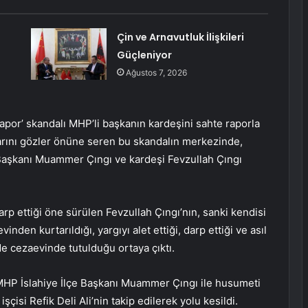
Çin ve Arnavutluk İlişkileri
Güçleniyor
Ağustos 7, 2026
apor’ skandalı MHP’li başkanın kardeşini sahte raporla
larını gözler önüne seren bu skandalın merkezinde,
e Başkanı Muammer Çıngı ve kardeşi Fevzullah Çıngı
arp ettiği öne sürülen Fevzullah Çıngı’nın, sanki kendisi
inden kurtarıldığı, yargıyı alet ettiği, darp ettiği ve asıl
de cezaevinde tutulduğu ortaya çıktı.
 MHP İslahiye İlçe Başkanı Muammer Çıngı ile husumeti
şçisi Refik Deli Ali’nin takip edilerek yolu kesildi.