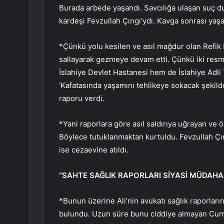
Burada arbede yaşandı. Savcılığa ulaşan suç d
kardeşi Fevzullah Çıngı’ydı. Kavga sonrası yaşa
*Çünkü yolu kesilen ve asıl mağdur olan Refik D
sallayarak gezmeye devam etti. Çünkü iki resmi
İslahiye Devlet Hastanesi hem de İslahiye Adli 
‘Kafatasında yaşamını tehlikeye sokacak şekild
raporu verdi.
*Yani raporlara göre asıl saldırıya uğrayan ve ö
Böylece tutuklanmaktan kurtuldu. Fevzullah Çıng
ise cezaevine atıldı.
“SAHTE SAĞLIK RAPORLARI SİYASİ MÜDAHA
*Bunun üzerine Ali’nin avukatı sağlık raporlar
bulundu. Uzun süre bunu ciddiye almayan Cumhu