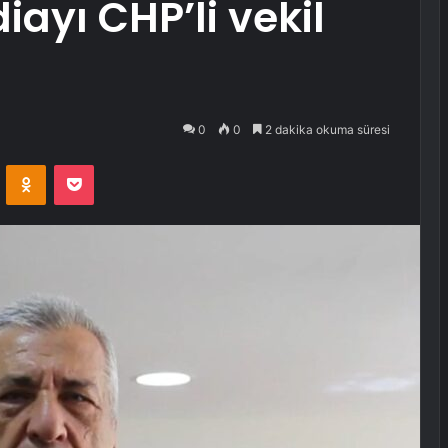
diayı CHP’li vekil
0
0
2 dakika okuma süresi
VKontakte
Odnoklassniki
Pocket