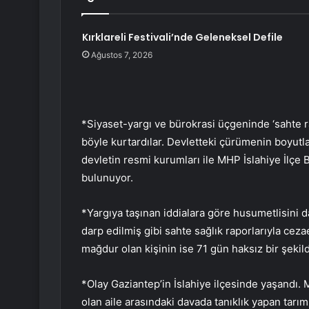
Kırklareli Festivali’nde Geleneksel Defile
Ağustos 7, 2026
*Siyaset-yargı ve bürokrasi üçgeninde ‘sahte r
böyle kurtardılar. Devletteki çürümenin boyut
devletin resmi kurumları ile MHP İslahiye İlç
bulunuyor.
*Yargıya taşınan iddialara göre husumetlisini d
darp edilmiş gibi sahte sağlık raporlarıyla cezaev
mağdur olan kişinin ise 71 gün haksız bir şekil
*Olay Gaziantep’in İslahiye ilçesinde yaşandı.
olan aile arasındaki davada tanıklık yapan tarım i