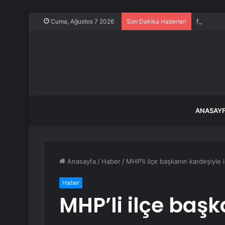
MasterChe
Cuma, Ağustos 7 2026
Son Dakika Haberleri
ANASAY
Anasayfa
/
Haber
/
MHP’li ilçe başkanın kardeşiyle i
Haber
MHP’li ilçe baş