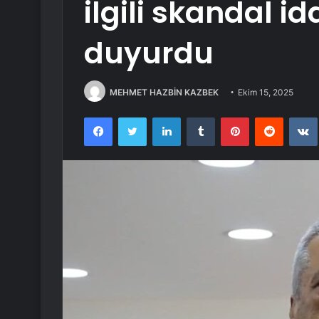
ilgili skandal id
duyurdu
MEHMET HAZBİN KAZBEK
Ekim 15, 2025
Facebook
Twitter
LinkedIn
Tumblr
Pinterest
Reddit