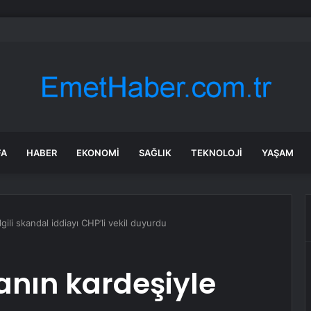
f’te ana kadronun ilk 6 ismi belli oldu: İşte tek tek önlüğü kazanan yarı
FA
HABER
EKONOMI
SAĞLIK
TEKNOLOJI
YAŞAM
lgili skandal iddiayı CHP’li vekil duyurdu
kanın kardeşiyle