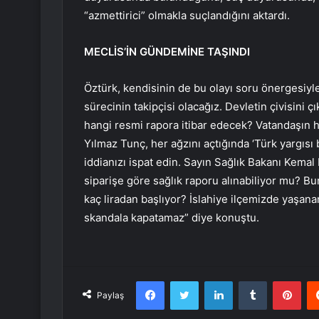
“azmettirici” olmakla suçlandığını aktardı.
MECLİS’İN GÜNDEMİNE TAŞINDI
Öztürk, kendisinin de bu olayı soru önergesiyle
sürecinin takipçisi olacağız. Devletin çivisini ç
hangi resmi rapora itibar edecek? Vatandaşın 
Yılmaz Tunç, her ağzını açtığında ‘Türk yargısı
iddianızı ispat edin. Sayın Sağlık Bakanı Kemal
siparişe göre sağlık raporu alınabiliyor mu? Bun
kaç liradan başlıyor? İslahiye ilçemizde yaşananl
skandala kapatamaz” diye konuştu.
Facebook
Twitter
LinkedIn
Tumblr
Pint
Paylaş