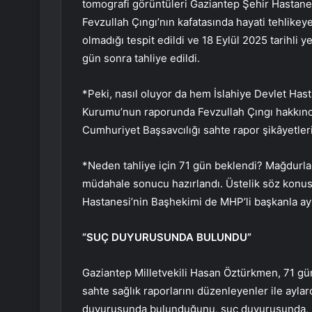
tomografi görüntüleri Gaziantep Şehir Hastanes
Fevzullah Çıngı’nın kafatasında hayati tehlikeye
olmadığı tespit edildi ve 18 Eylül 2025 tarihli y
gün sonra tahliye edildi.
*Peki, nasıl oluyor da hem İslahiye Devlet Has
Kurumu’nun raporunda Fevzullah Çıngı hakkında 
Cumhuriyet Başsavcılığı sahte rapor şikâyetle
*Neden tahliye için 71 gün beklendi? Mağdurları
müdahale sonucu hazırlandı. Üstelik söz konusu
Hastanesi’nin Başhekimi de MHP’li başkanla ayn
“SUÇ DUYURUSUNDA BULUNDU”
Gaziantep Milletvekili Hasan Öztürkmen, 71 gün
sahte sağlık raporlarını düzenleyenler ile ayla
duyurusunda bulunduğunu, suç duyurusunda, M