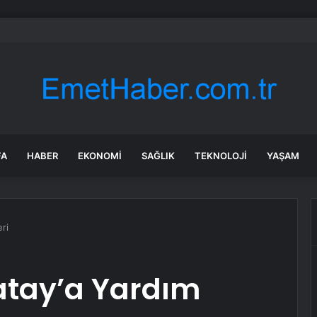
 Restoranda Yangın
FA
HABER
EKONOMI
SAĞLIK
TEKNOLOJI
YAŞAM
ri
atay’a Yardım