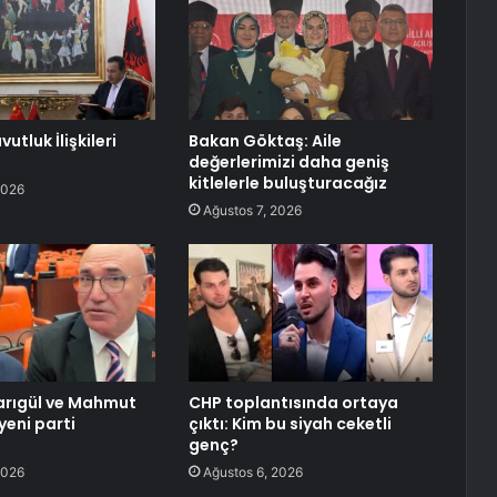
utluk İlişkileri
Bakan Göktaş: Aile
değerlerimizi daha geniş
kitlelerle buluşturacağız
2026
Ağustos 7, 2026
arıgül ve Mahmut
CHP toplantısında ortaya
yeni parti
çıktı: Kim bu siyah ceketli
ı
genç?
2026
Ağustos 6, 2026