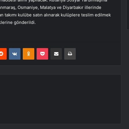
maraş, Osmaniye, Malatya ve Diyarbakır illerinde
n takımı kulübe satın alınarak kulüplere teslim edilmek
klerine gönderildi.
erest
Reddit
VKontakte
Odnoklassniki
Pocket
E-Posta ile paylaş
Yazdır