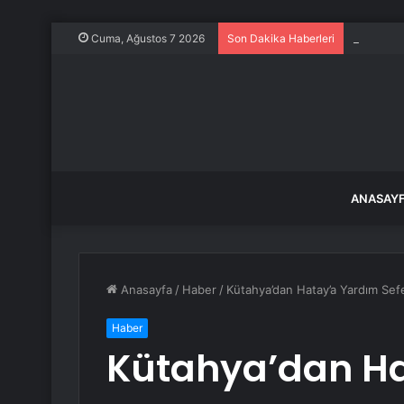
Datça’da
Cuma, Ağustos 7 2026
Son Dakika Haberleri
ANASAY
Anasayfa
/
Haber
/
Kütahya’dan Hatay’a Yardım Sefe
Haber
Kütahya’dan H