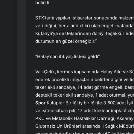
belirtti.
STK’larla yapılan istişareler sonucunda malzeme
verildiğini, her alanda fikri olan engelli vatanda
Kütahya’ya desteklerinden dolayı teşekkür eder
durumun en güzel örneğidir.”
“Hatay’dan ihtiyaç listesi geldi”
Vali Çelik, kermes kapsamında Hatay Aile ve So
ederek öncelikli ihtiyaçların belirlendiğini ve 
tekerlekli sandalye, 14 adet görme engelli bast
destekli tekerlekli sandalye, 1 adet oturmalı yür
Spor
Kulüpler Birliği iş birliği ile 3.600 adet İş
ve işitme cihazı pili, 17 adet koklear implant c
PKU ve Metabolik Hastalıklar Derneği, Aksaray
Glutensiz Un Ürünleri arasında İl Sağlık Müdür
çerçevesinde 6 ay boyunca aylık 60 koli besin