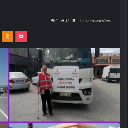
0
12
1 dakika okuma süresi
VKontakte
Odnoklassniki
Pocket