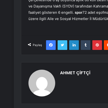
ve Dayanışma Vakfı (SYDV) tarafından Kahraman
faaliyet gösteren 6 engelli.
spor
72 adet eşofma
üzere ilgili Aile ve Sosyal Hizmetler İl Müdürlü
Facebook
Twitter
LinkedIn
Tumblr
Pint
Paylaş
AHMET ÇİFTÇİ