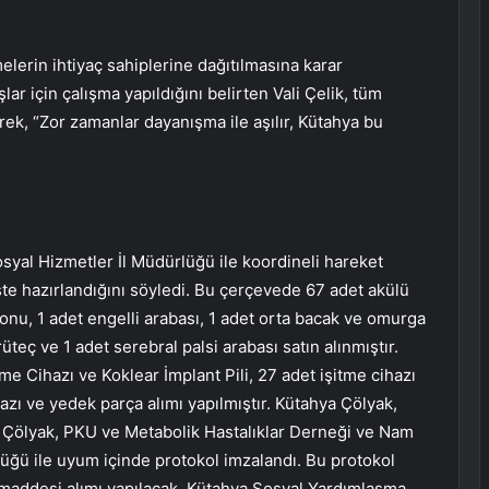
lerin ihtiyaç sahiplerine dağıtılmasına karar
şlar için çalışma yapıldığını belirten Vali Çelik, tüm
ek, “Zor zamanlar dayanışma ile aşılır, Kütahya bu
syal Hizmetler İl Müdürlüğü ile koordineli hareket
liste hazırlandığını söyledi. Bu çerçevede 67 adet akülü
onu, 1 adet engelli arabası, 1 adet orta bacak ve omurga
üteç ve 1 adet serebral palsi arabası satın alınmıştır.
itme Cihazı ve Koklear İmplant Pili, 27 adet işitme cihazı
ihazı ve yedek parça alımı yapılmıştır. Kütahya Çölyak,
 Çölyak, PKU ve Metabolik Hastalıklar Derneği ve Nam
lüğü ile uyum içinde protokol imzalandı. Bu protokol
 maddesi alımı yapılacak. Kütahya Sosyal Yardımlaşma