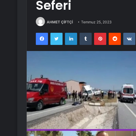
Seferi
AHMET ÇİFTÇİ
Temmuz 25, 2023
Facebook
Twitter
LinkedIn
Tumblr
Pinterest
Reddit