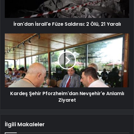
İran'dan İsrail'e Füze Saldırısı: 2 Ölü, 21 Yaralı
Kardeş Şehir Pforzheim'dan Nevşehir'e Anlamlı
Ziyaret
İlgili Makaleler