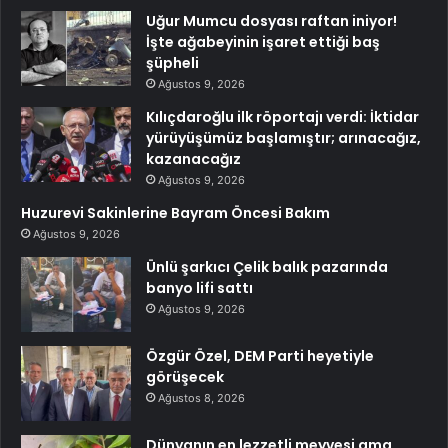
Uğur Mumcu dosyası raftan iniyor!
İşte ağabeyinin işaret ettiği baş
şüpheli
Ağustos 9, 2026
Kılıçdaroğlu ilk röportajı verdi: İktidar
yürüyüşümüz başlamıştır; arınacağız,
kazanacağız
Ağustos 9, 2026
Huzurevi Sakinlerine Bayram Öncesi Bakım
Ağustos 9, 2026
Ünlü şarkıcı Çelik balık pazarında
banyo lifi sattı
Ağustos 9, 2026
Özgür Özel, DEM Parti heyetiyle
görüşecek
Ağustos 8, 2026
Dünyanın en lezzetli meyvesi ama