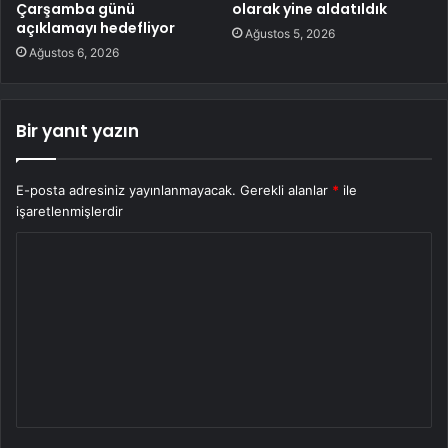
Çarşamba günü
olarak yine aldatıldık
açıklamayı hedefliyor
Ağustos 5, 2026
Ağustos 6, 2026
Bir yanıt yazın
E-posta adresiniz yayınlanmayacak.
Gerekli alanlar
*
ile
işaretlenmişlerdir
Y
o
r
u
m
*