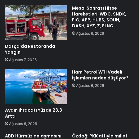
Mesai Sonrası Hisse
Hareketleri: WDC, SNDK,
FIG, APP, HUBS, SOUN,
DASH, XYZ, Z, FLNC
Ağustos 6, 2026
Datça’da Restoranda
Yangın
Ağustos 7, 2026
Ham Petrol WTI Vadeli
İşlemleri neden düşüyor?
Ağustos 6, 2026
Aydın İhracatı Yüzde 23,3
Arttı
Ağustos 6, 2026
ABD Hürmüz anlaşmasını
Özdağ: PKK affıyla millet