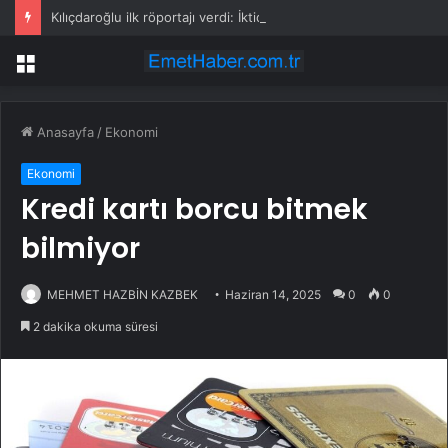
Kılıçdaroğlu ilk röportajı verdi: İktidar yürüyüşümüz başlamıştır; arınacağız, kazanacağız
Menü
Anasayfa
/
Ekonomi
Ekonomi
Kredi kartı borcu bitmek
bilmiyor
MEHMET HAZBİN KAZBEK
Haziran 14, 2025
0
0
2 dakika okuma süresi