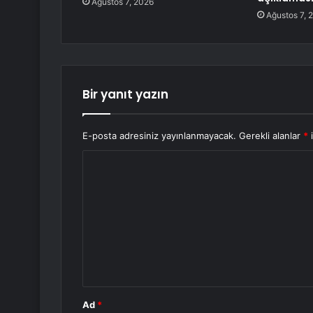
Ağustos 7, 2026
Ağustos 7, 
Bir yanıt yazın
E-posta adresiniz yayınlanmayacak.
Gerekli alanlar
*
i
Y
o
r
u
m
*
Ad
*