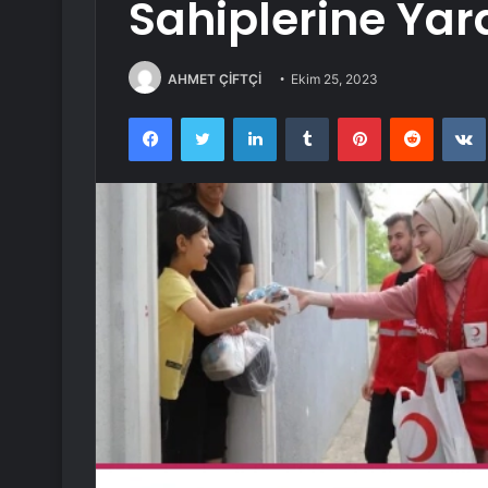
Sahiplerine Yar
AHMET ÇİFTÇİ
Ekim 25, 2023
Facebook
Twitter
LinkedIn
Tumblr
Pinterest
Reddit