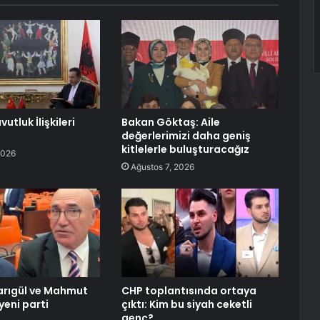
utluk İlişkileri
Bakan Göktaş: Aile
değerlerimizi daha geniş
kitlelerle buluşturacağız
2026
Ağustos 7, 2026
arıgül ve Mahmut
CHP toplantısında ortaya
yeni parti
çıktı: Kim bu siyah ceketli
ı
genç?