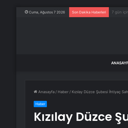
Datça’da
Cuma, Ağustos 7 2026
Son Dakika Haberleri
ANASAY
Anasayfa
/
Haber
/
Kızılay Düzce Şubesi İhtiyaç Sah
Haber
Kızılay Düzce Şu