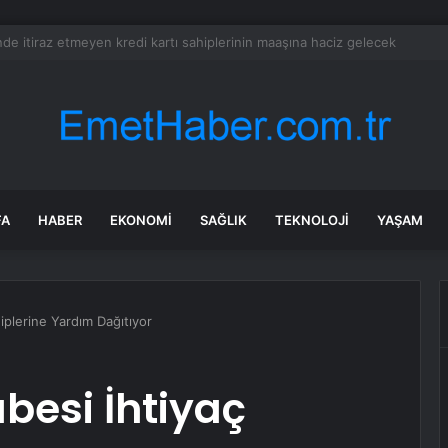
 Restoranda Yangın
FA
HABER
EKONOMI
SAĞLIK
TEKNOLOJI
YAŞAM
iplerine Yardım Dağıtıyor
besi İhtiyaç