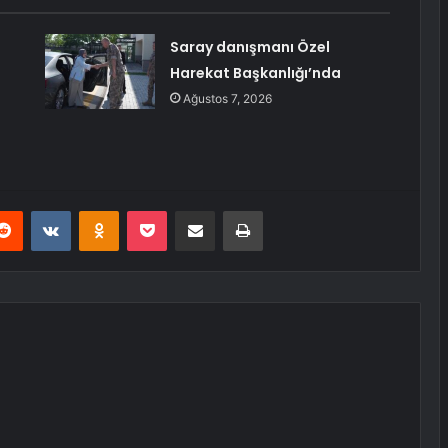
Saray danışmanı Özel
Harekat Başkanlığı’nda
Ağustos 7, 2026
erest
Reddit
VKontakte
Odnoklassniki
Pocket
E-Posta ile paylaş
Yazdır