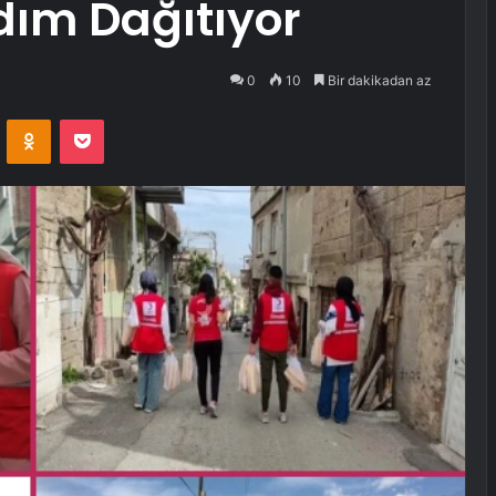
dım Dağıtıyor
0
10
Bir dakikadan az
VKontakte
Odnoklassniki
Pocket