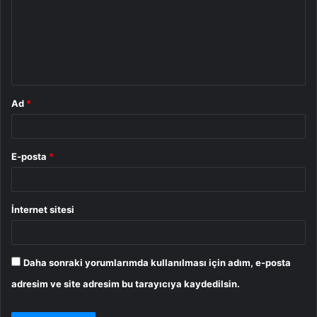
u
m
*
Ad
*
E-posta
*
İnternet sitesi
Daha sonraki yorumlarımda kullanılması için adım, e-posta
adresim ve site adresim bu tarayıcıya kaydedilsin.