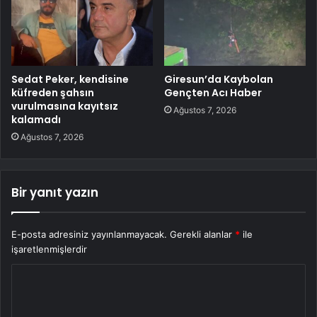
Sedat Peker, kendisine
Giresun’da Kaybolan
küfreden şahsın
Gençten Acı Haber
vurulmasına kayıtsız
Ağustos 7, 2026
kalamadı
Ağustos 7, 2026
Bir yanıt yazın
E-posta adresiniz yayınlanmayacak.
Gerekli alanlar
*
ile
işaretlenmişlerdir
Y
o
r