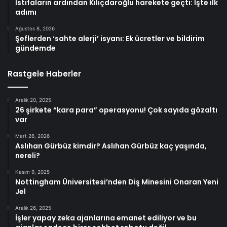
İstifaların ardından Kılıçdaroğlu harekete geçti: İşte ilk
adımı
Ağustos 8, 2026
Şeflerden ‘sahte alerji’ isyanı: Ek ücretler ve bildirim
gündemde
Rastgele Haberler
Aralık 20, 2025
26 şirkete “kara para” operasyonu! Çok sayıda gözaltı
var
Mart 26, 2026
Aslıhan Gürbüz kimdir? Aslıhan Gürbüz kaç yaşında,
nereli?
Kasım 9, 2025
Nottingham Üniversitesi’nden Diş Minesini Onaran Yeni
Jel
Aralık 26, 2025
İşler yapay zeka ajanlarına emanet ediliyor ve bu