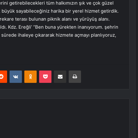
erini getirebilecekleri tüm halkımızın şık ve çok güzel
k büyük sayabileceğiniz harika bir yerel hizmet getirdik.
ekare terası bulunan piknik alanı ve yürüyüş alanı.
 kaldı. Kdz. Ereğli’ “Ben buna yürekten inanıyorum. şehrin
sa sürede ihaleye çıkararak hizmete açmayı planlıyoruz,
erest
Reddit
VKontakte
Odnoklassniki
Pocket
E-Posta ile paylaş
Yazdır