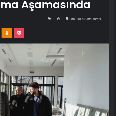
ama Aşamasında
0
0
1 dakika okuma süresi
VKontakte
Odnoklassniki
Pocket