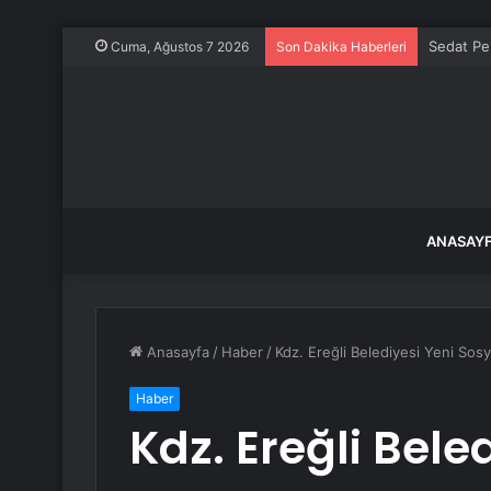
Sedat Pe
Cuma, Ağustos 7 2026
Son Dakika Haberleri
ANASAY
Anasayfa
/
Haber
/
Kdz. Ereğli Belediyesi Yeni So
Haber
Kdz. Ereğli Bele