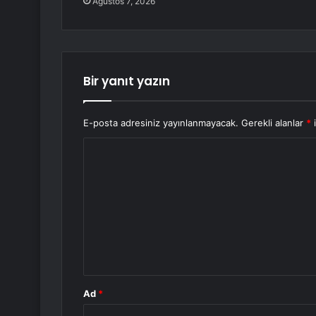
Ağustos 7, 2026
Bir yanıt yazın
E-posta adresiniz yayınlanmayacak.
Gerekli alanlar
*
i
Y
o
r
u
m
*
Ad
*