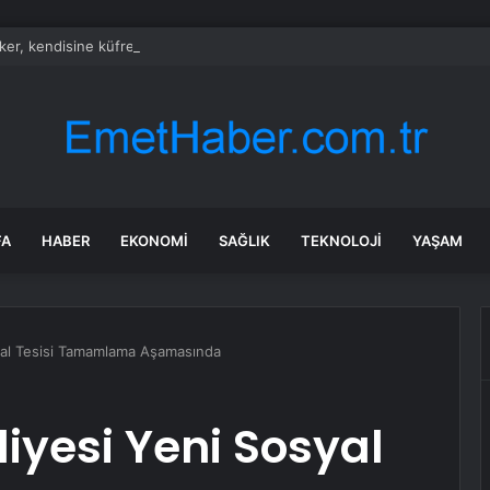
ker, kendisine küfreden şahsın vurulmasına kayıtsız kalamadı
FA
HABER
EKONOMI
SAĞLIK
TEKNOLOJI
YAŞAM
syal Tesisi Tamamlama Aşamasında
diyesi Yeni Sosyal