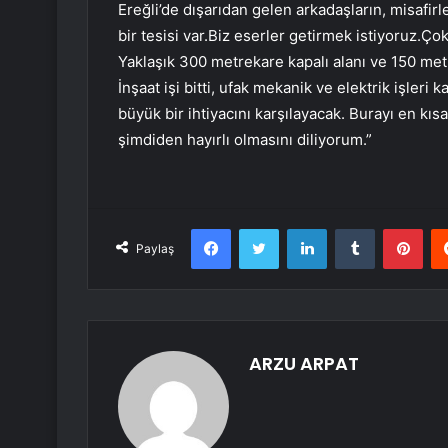
Ereğli’de dışarıdan gelen arkadaşların, misafirl
bir tesisi var.Biz eserler getirmek istiyoruz.Ço
Yaklaşık 300 metrekare kapalı alanı ve 150 metr
İnşaat işi bitti, ufak mekanik ve elektrik işleri
büyük bir ihtiyacını karşılayacak. Burayı en kı
şimdiden hayırlı olmasını diliyorum.”
Facebook
Twitter
LinkedIn
Tumblr
Pint
Paylaş
ARZU ARPAT