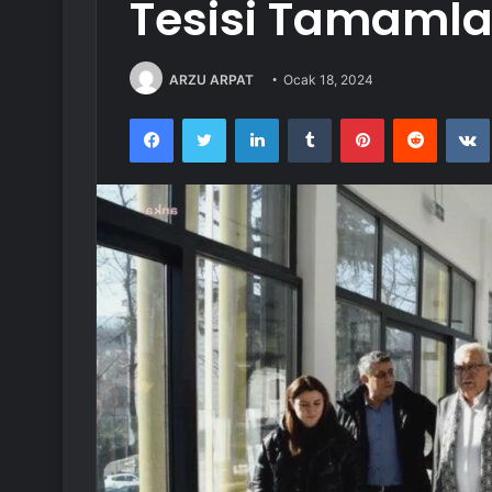
Tesisi Tamaml
ARZU ARPAT
Ocak 18, 2024
Facebook
Twitter
LinkedIn
Tumblr
Pinterest
Reddit