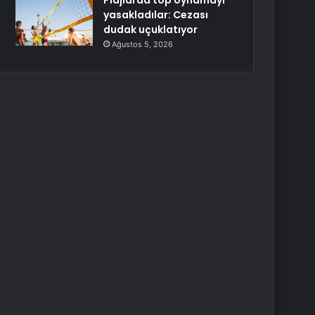
Plajlarda top oynamayı
yasakladılar: Cezası
dudak uçuklatıyor
Ağustos 5, 2026