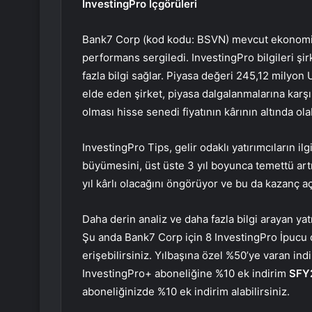
InvestingPro İçgörüleri
Bank7 Corp (kod kodu: BSVN) mevcut ekonomik o
performans sergiledi. InvestingPro bilgileri 
fazla bilgi sağlar. Piyasa değeri 245,12 milyon
elde eden şirket, piyasa dalgalanmalarına karşı 
olması hisse senedi fiyatının kârının altında ola
InvestingPro Tips, gelir odaklı yatırımcıların ilg
büyümesini, üst üste 3 yıl boyunca temettü artı
yıl kârlı olacağını öngörüyor ve bu da kazanç
Daha derin analiz ve daha fazla bilgi arayan yat
Şu anda Bank7 Corp için 8 InvestingPro İpucu 
erişebilirsiniz. Yılbaşına özel %50’ye varan ind
InvestingPro+ aboneliğine %10 ek indirim
SFY
aboneliğinizde %10 ek indirim alabilirsiniz.