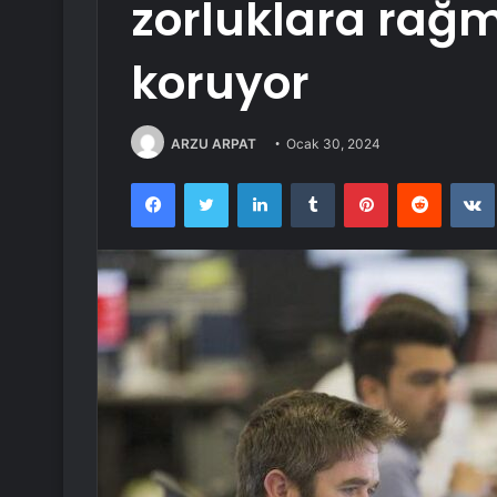
zorluklara rağm
koruyor
ARZU ARPAT
Ocak 30, 2024
Facebook
Twitter
LinkedIn
Tumblr
Pinterest
Reddit