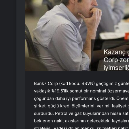
Bank7 Corp (kod kodu: BSVN) geçtiğimiz günler
yaklaşık %19,5’lik somut bir nominal özsermaye g
çoğundan daha iyi performans gösterdi. Önemli
şirket, güçlü kredi ölçümlerini, verimli faaliyet 
sürdürdü. Petrol ve gaz kuyularından hisse satın
beklenen nakit akışlarının gelecekteki faydala
stratejisi, vadesi dolan menkul kıymetleri nakit