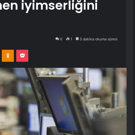
en iyimserliğini
0
1
3 dakika okuma süresi
VKontakte
Odnoklassniki
Pocket