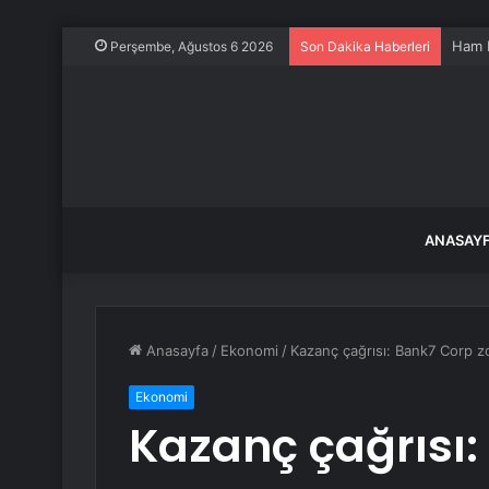
Ham P
Perşembe, Ağustos 6 2026
Son Dakika Haberleri
ANASAY
Anasayfa
/
Ekonomi
/
Kazanç çağrısı: Bank7 Corp zo
Ekonomi
Kazanç çağrısı: