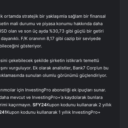
rtamda stratejik bir yaklaşımla sağlam bir finansal
şirketin mali durumu ve piyasa konumu hakkında daha
 USD olan ve son üç ayda %30,73 gibi güçlü bir getiri
dayanıklı. F/K oranının 8,17 gibi cazip bir seviyede
bileceğini gösteriyor.
isini çekebilecek şekilde şirketin istikrarlı temettü
şını vurguluyor. Ek olarak analistler, Bank7 Corp’un bu
 açıklamasında sunulan olumlu görünümü güçlendiriyor.
ırımcılar için InvestingPro aboneliği ek ipuçları sunar.
daha mevcut ve InvestingPro+’a kaydolarak bunlara
irimi kaçırmayın.
SFY24
Kupon kodunu kullanarak 2 yıllık
241
Kupon kodunu kullanarak 1 yıllık InvestingPro+