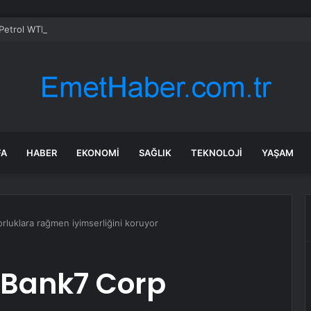
etrol WTI Vadeli İşlemleri neden düşüyor?
FA
HABER
EKONOMI
SAĞLIK
TEKNOLOJI
YAŞAM
rluklara rağmen iyimserliğini koruyor
 Bank7 Corp