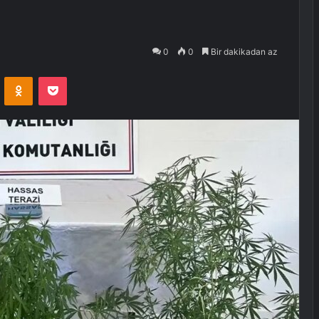
0
0
Bir dakikadan az
VKontakte
Odnoklassniki
Pocket