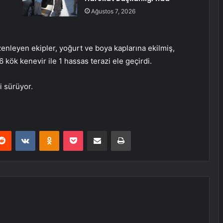
Ağustos 7, 2026
leyen ekipler, yoğurt ve boya kaplarına ekilmiş,
 kök kenevir ile 1 hassas terazi ele geçirdi.
i sürüyor.
erest
Reddit
VKontakte
Odnoklassniki
Pocket
E-Posta ile paylaş
Yazdır