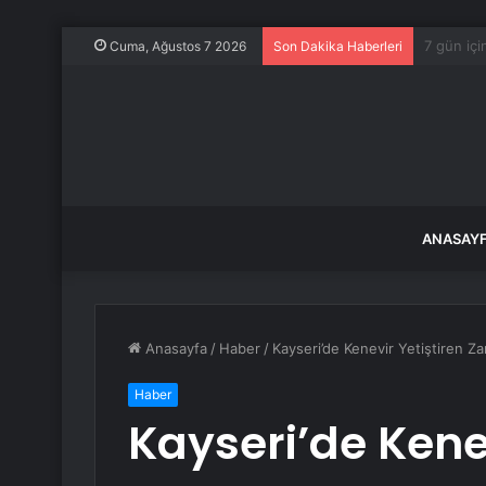
Datça’da
Cuma, Ağustos 7 2026
Son Dakika Haberleri
ANASAY
Anasayfa
/
Haber
/
Kayseri’de Kenevir Yetiştiren Zan
Haber
Kayseri’de Kenev