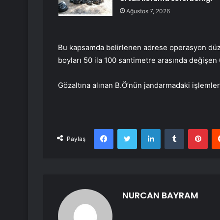
Ağustos 7, 2026
Bu kapsamda belirlenen adrese operasyon düzen
boyları 50 ila 100 santimetre arasında değişen 6
Gözaltına alınan B.Ö’nün jandarmadaki işlemler
Facebook
Twitter
LinkedIn
Tumblr
Pint
Paylaş
NURCAN BAYRAM