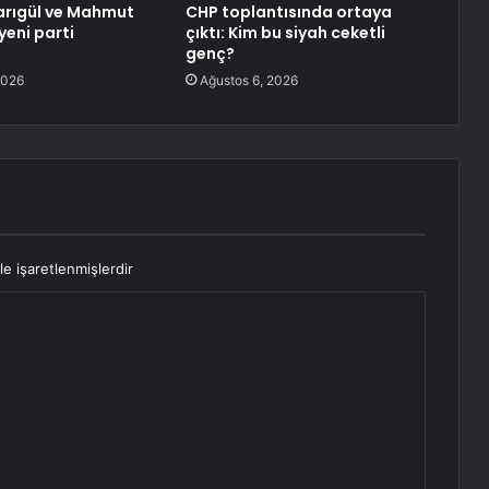
arıgül ve Mahmut
CHP toplantısında ortaya
yeni parti
çıktı: Kim bu siyah ceketli
ı
genç?
2026
Ağustos 6, 2026
le işaretlenmişlerdir