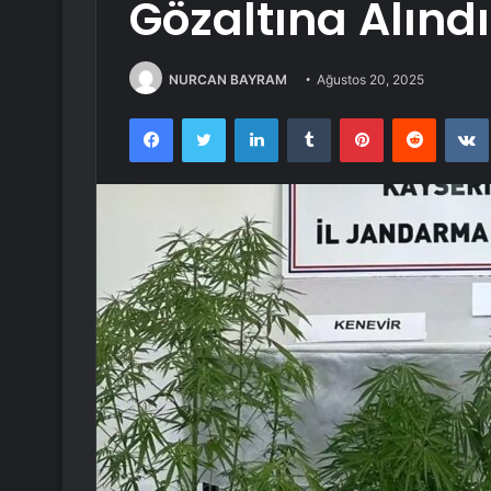
Gözaltına Alındı
NURCAN BAYRAM
Ağustos 20, 2025
Facebook
Twitter
LinkedIn
Tumblr
Pinterest
Reddit