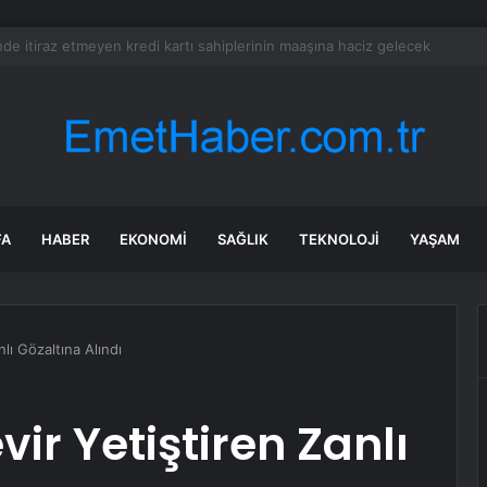
 Restoranda Yangın
FA
HABER
EKONOMI
SAĞLIK
TEKNOLOJI
YAŞAM
lı Gözaltına Alındı
ir Yetiştiren Zanlı