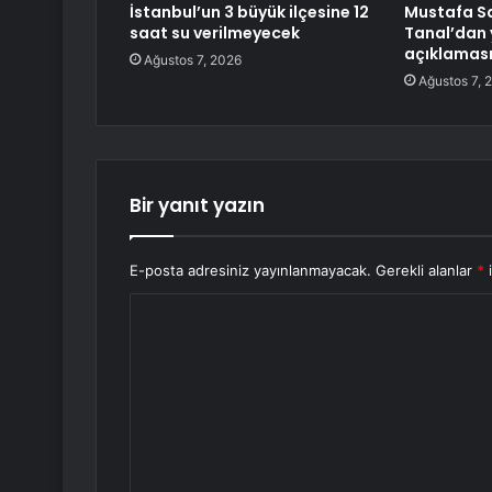
İstanbul’un 3 büyük ilçesine 12
Mustafa S
saat su verilmeyecek
Tanal’dan 
açıklamas
Ağustos 7, 2026
Ağustos 7, 
Bir yanıt yazın
E-posta adresiniz yayınlanmayacak.
Gerekli alanlar
*
i
Y
o
r
u
m
*