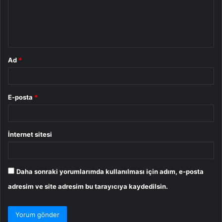
u
m
*
Ad
*
E-posta
*
İnternet sitesi
Daha sonraki yorumlarımda kullanılması için adım, e-posta
adresim ve site adresim bu tarayıcıya kaydedilsin.