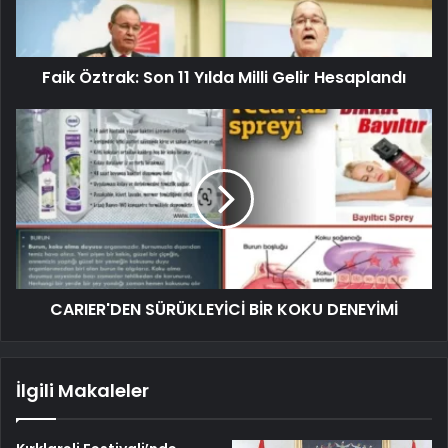
Faik Öztrak: Son 11 Yılda Milli Gelir Hesaplandı
CARIER'DEN SÜRÜKLEYİCİ BİR KOKU DENEYİMİ
İlgili Makaleler