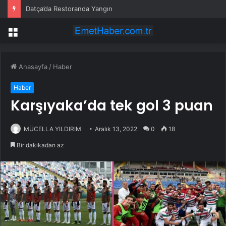
Datça’da Restoranda Yangın
Menü
Anasayfa
/
Haber
Haber
Karşıyaka’da tek gol 3 puan
MÜCELLA YILDIRIM
Aralık 13, 2022
0
18
Bir dakikadan az