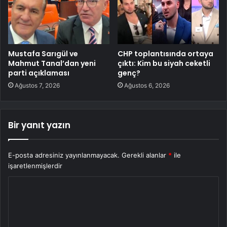
Mustafa Sarıgül ve
CHP toplantısında ortaya
Mahmut Tanal’dan yeni
çıktı: Kim bu siyah ceketli
parti açıklaması
genç?
Ağustos 7, 2026
Ağustos 6, 2026
Bir yanıt yazın
E-posta adresiniz yayınlanmayacak.
Gerekli alanlar
*
ile
işaretlenmişlerdir
Y
o
r