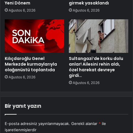
Yeni Dönem
girmek yasaklandı
Ağustos 6, 2026
Ağustos 6, 2026
Kılıçdaroğlu Genel
Sultangazi’de korku dolu
Merkezde kurmaylarıyla
anlar! Ailesini rehin aldı,
olağanüstü toplantıda
özel harekat devreye
girdi…
Ağustos 6, 2026
Ağustos 6, 2026
Bir yanıt yazın
E-posta adresiniz yayınlanmayacak.
Gerekli alanlar
*
ile
işaretlenmişlerdir