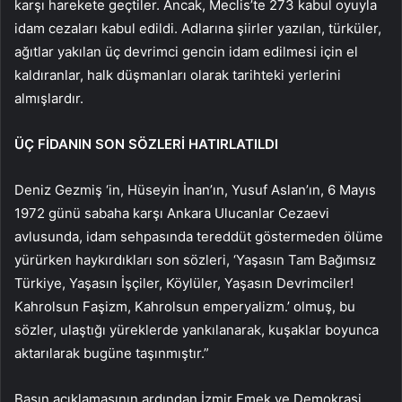
karşı harekete geçtiler. Ancak, Meclis’te 273 kabul oyuyla
idam cezaları kabul edildi. Adlarına şiirler yazılan, türküler,
ağıtlar yakılan üç devrimci gencin idam edilmesi için el
kaldıranlar, halk düşmanları olarak tarihteki yerlerini
almışlardır.
ÜÇ FİDANIN SON SÖZLERİ HATIRLATILDI
Deniz Gezmiş ‘in, Hüseyin İnan’ın, Yusuf Aslan’ın, 6 Mayıs
1972 günü sabaha karşı Ankara Ulucanlar Cezaevi
avlusunda, idam sehpasında tereddüt göstermeden ölüme
yürürken haykırdıkları son sözleri, ‘Yaşasın Tam Bağımsız
Türkiye, Yaşasın İşçiler, Köylüler, Yaşasın Devrimciler!
Kahrolsun Faşizm, Kahrolsun emperyalizm.’ olmuş, bu
sözler, ulaştığı yüreklerde yankılanarak, kuşaklar boyunca
aktarılarak bugüne taşınmıştır.”
Basın açıklamasının ardından İzmir Emek ve Demokrasi