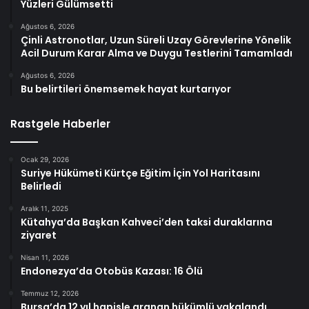
Yüzleri Gülümsetti
Ağustos 6, 2026
Çinli Astronotlar, Uzun Süreli Uzay Görevlerine Yönelik
Acil Durum Karar Alma ve Duygu Testlerini Tamamladı
Ağustos 6, 2026
Bu belirtileri önemsemek hayat kurtarıyor
Rastgele Haberler
Ocak 29, 2026
Suriye Hükümeti Kürtçe Eğitim İçin Yol Haritasını
Belirledi
Aralık 11, 2025
Kütahya’da Başkan Kahveci’den taksi duraklarına
ziyaret
Nisan 11, 2026
Endonezya’da Otobüs Kazası: 16 Ölü
Temmuz 12, 2026
Bursa’da 12 yıl hapisle aranan hükümlü yakalandı