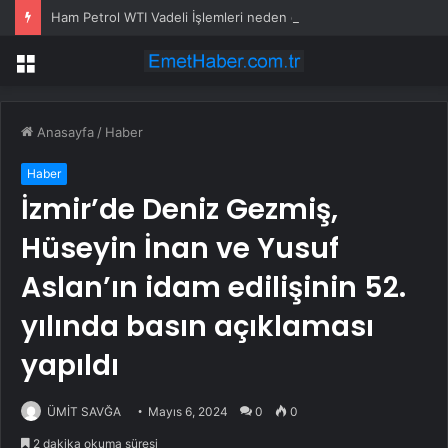
Ham Petrol WTI Vadeli İşlemleri neden düşüyor?
Menü
Anasayfa
/
Haber
Haber
İzmir’de Deniz Gezmiş,
Hüseyin İnan ve Yusuf
Aslan’ın idam edilişinin 52.
yılında basın açıklaması
yapıldı
ÜMİT SAVĞA
Mayıs 6, 2024
0
0
2 dakika okuma süresi