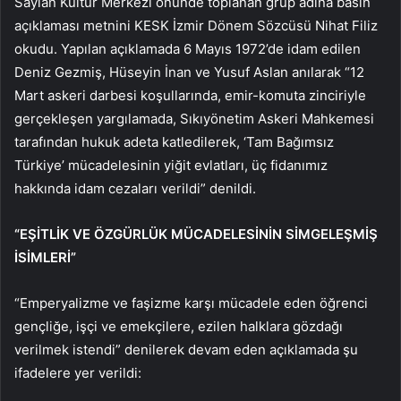
Saylan Kültür Merkezi önünde toplanan grup adına basın
açıklaması metnini KESK İzmir Dönem Sözcüsü Nihat Filiz
okudu. Yapılan açıklamada 6 Mayıs 1972’de idam edilen
Deniz Gezmiş, Hüseyin İnan ve Yusuf Aslan anılarak “12
Mart askeri darbesi koşullarında, emir-komuta zinciriyle
gerçekleşen yargılamada, Sıkıyönetim Askeri Mahkemesi
tarafından hukuk adeta katledilerek, ‘Tam Bağımsız
Türkiye’ mücadelesinin yiğit evlatları, üç fidanımız
hakkında idam cezaları verildi” denildi.
“EŞİTLİK VE ÖZGÜRLÜK MÜCADELESİNİN SİMGELEŞMİŞ
İSİMLERİ”
“Emperyalizme ve faşizme karşı mücadele eden öğrenci
gençliğe, işçi ve emekçilere, ezilen halklara gözdağı
verilmek istendi” denilerek devam eden açıklamada şu
ifadelere yer verildi: