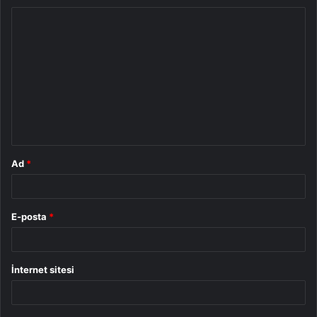
Y
o
r
u
m
*
Ad
*
E-posta
*
İnternet sitesi