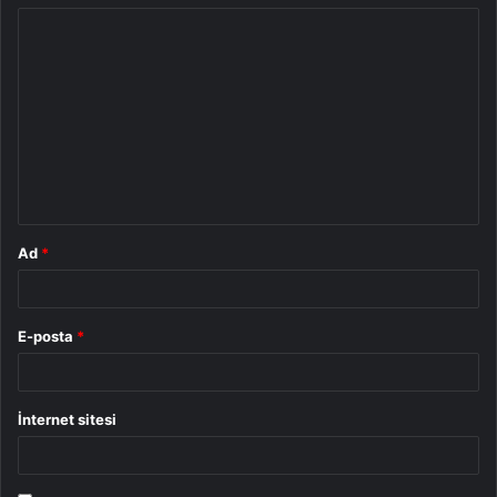
Y
o
r
u
m
*
Ad
*
E-posta
*
İnternet sitesi