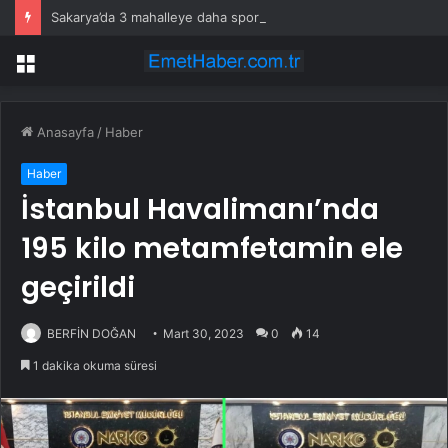
Sakarya’da 3 mahalleye daha sportif yatırım
Menü
Anasayfa
/
Haber
Haber
İstanbul Havalimanı’nda
195 kilo metamfetamin ele
geçirildi
BERFİN DOĞAN
Mart 30, 2023
0
14
1 dakika okuma süresi