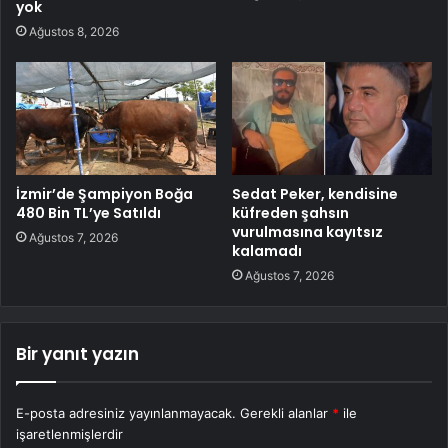
yok
Ağustos 8, 2026
İzmir’de Şampiyon Boğa
Sedat Peker, kendisine
480 Bin TL’ye Satıldı
küfreden şahsın
vurulmasına kayıtsız
Ağustos 7, 2026
kalamadı
Ağustos 7, 2026
Bir yanıt yazın
E-posta adresiniz yayınlanmayacak.
Gerekli alanlar
*
ile
işaretlenmişlerdir