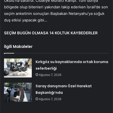
Okulu’na saldırdı. Cibaliye Mülteci Kampı. Tüm dünya
bölgede olup bitenleri yakından takip ederken İsrail’de son
seçim anketinin sonuçları Başbakan Netanyahu’ya soğuk
duş etkisi yapacak gibi…
SEÇİM BUGÜN OLMASA 14 KOLTUK KAYBEDERLER
İlgili Makaleler
Kırkgöz su kaynaklarında ortak koruma
seferberliği
Ağustos 7, 2026
Saray danışmanı Özel Harekat
Başkanlığı’nda
Ağustos 7, 2026