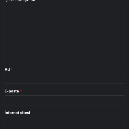
Y
o
r
u
m
*
Ad
*
E-posta
*
İnternet sitesi