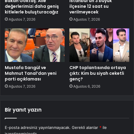
Bakan Göktaş: Aile
İstanbul’un 3 büyük
değerlerimizi daha geniş
ilçesine 12 saat su
kitlelerle buluşturacağız
verilmeyecek
Ağustos 7, 2026
Ağustos 7, 2026
Mustafa Sarıgül ve
CHP toplantısında ortaya
Mahmut Tanal’dan yeni
çıktı: Kim bu siyah ceketli
parti açıklaması
genç?
Ağustos 7, 2026
Ağustos 6, 2026
Bir yanıt yazın
E-posta adresiniz yayınlanmayacak.
Gerekli alanlar
*
ile
işaretlenmişlerdir