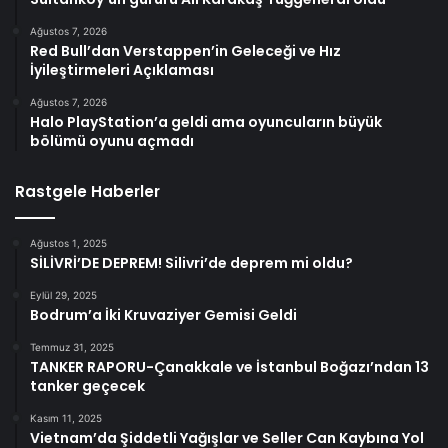
Ağustos 7, 2026
Red Bull’dan Verstappen’in Geleceği ve Hız
İyileştirmeleri Açıklaması
Ağustos 7, 2026
Halo PlayStation’a geldi ama oyuncuların büyük
bölümü oyunu açmadı
Rastgele Haberler
Ağustos 1, 2025
SİLİVRİ’DE DEPREM! Silivri’de deprem mi oldu?
Eylül 29, 2025
Bodrum’a İki Kruvaziyer Gemisi Geldi
Temmuz 31, 2025
TANKER RAPORU-Çanakkale ve İstanbul Boğazı’ndan 13
tanker geçecek
Kasım 11, 2025
Vietnam’da Şiddetli Yağışlar ve Seller Can Kaybına Yol