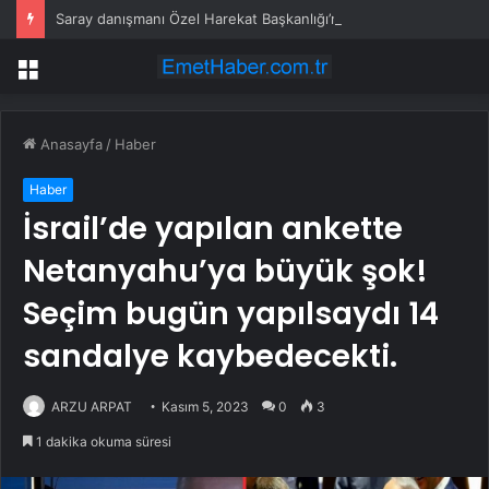
Saray danışmanı Özel Harekat Başkanlığı’nda
Menü
Anasayfa
/
Haber
Haber
İsrail’de yapılan ankette
Netanyahu’ya büyük şok!
Seçim bugün yapılsaydı 14
sandalye kaybedecekti.
ARZU ARPAT
Kasım 5, 2023
0
3
1 dakika okuma süresi