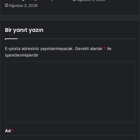
Ağustos 3, 2026
Bir yanıt yazın
E-posta adresiniz yayınlanmayacak.
Gerekli alanlar
*
ile
işaretlenmişlerdir
Y
o
r
u
m
*
Ad
*