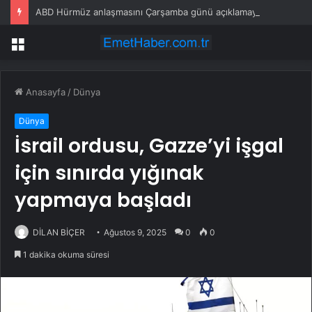
ABD Hürmüz anlaşmasını Çarşamba günü açıklamayı hedefliyor
Menü
Anasayfa
/
Dünya
Dünya
İsrail ordusu, Gazze’yi işgal
için sınırda yığınak
yapmaya başladı
DİLAN BİÇER
Ağustos 9, 2025
0
0
1 dakika okuma süresi