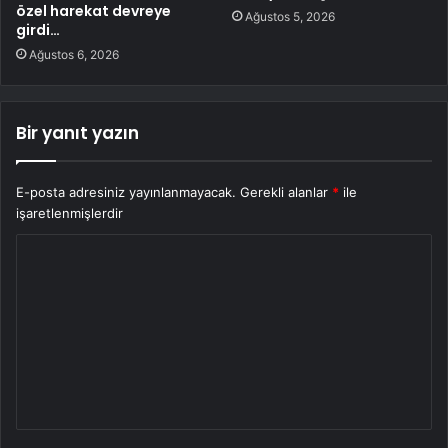
özel harekat devreye
Ağustos 5, 2026
girdi…
Ağustos 6, 2026
Bir yanıt yazın
E-posta adresiniz yayınlanmayacak.
Gerekli alanlar
*
ile
işaretlenmişlerdir
Y
o
r
u
m
*