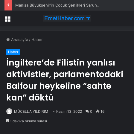
Manisa Büyükşehir’in Çocuk Şenlikleri Saruhanlı’da Yüzleri Gülümsetti
Menü
Anasayfa
/
Haber
Haber
İngiltere’de Filistin yanlısı
aktivistler, parlamentodaki
Balfour heykeline “sahte
kan” döktü
MÜCELLA YILDIRIM
Kasım 13, 2022
0
16
1 dakika okuma süresi