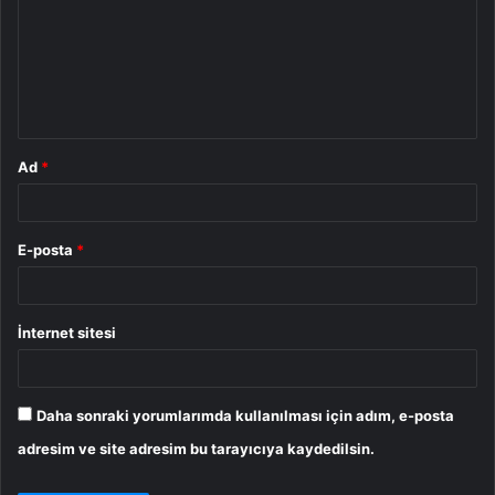
r
u
m
*
Ad
*
E-posta
*
İnternet sitesi
Daha sonraki yorumlarımda kullanılması için adım, e-posta
adresim ve site adresim bu tarayıcıya kaydedilsin.