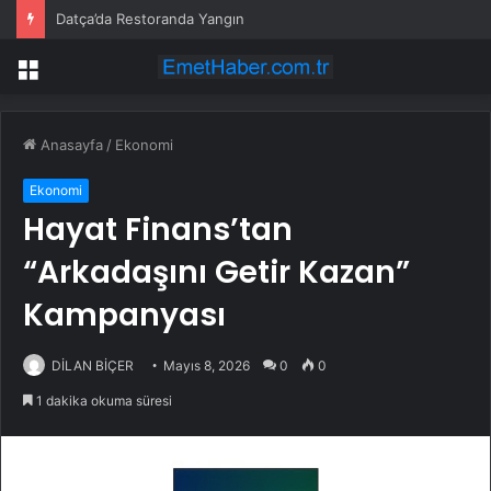
Datça’da Restoranda Yangın
Menü
Anasayfa
/
Ekonomi
Ekonomi
Hayat Finans’tan
“Arkadaşını Getir Kazan”
Kampanyası
DİLAN BİÇER
Mayıs 8, 2026
0
0
1 dakika okuma süresi