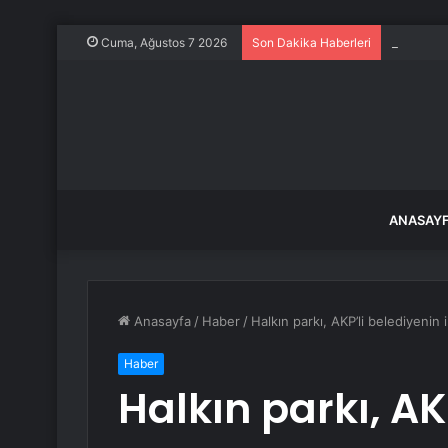
Datça’da
Cuma, Ağustos 7 2026
Son Dakika Haberleri
ANASAY
Anasayfa
/
Haber
/
Halkın parkı, AKP’li belediyenin
Haber
Halkın parkı, AK