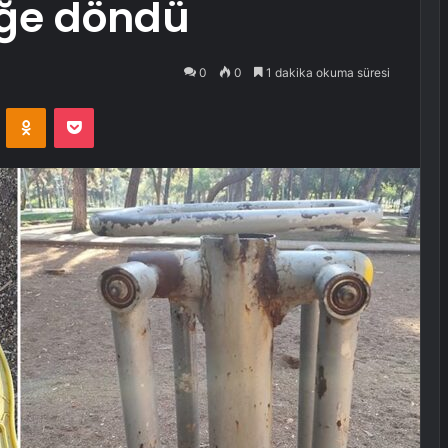
üğe döndü
0
0
1 dakika okuma süresi
VKontakte
Odnoklassniki
Pocket