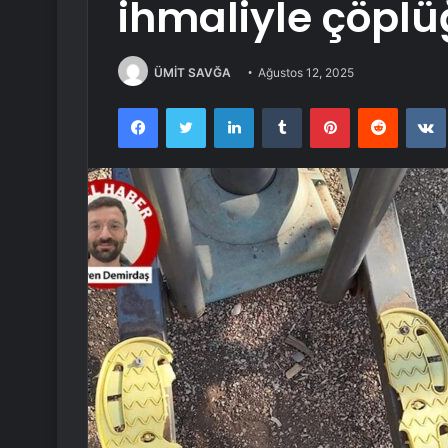
ihmaliyle çöpl
ÜMİT SAVĞA
Ağustos 12, 2025
Facebook
Twitter
LinkedIn
Tumblr
Pinterest
Reddit