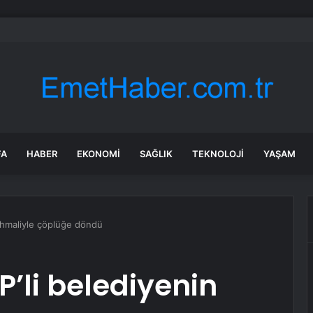
 Restoranda Yangın
FA
HABER
EKONOMI
SAĞLIK
TEKNOLOJI
YAŞAM
 ihmaliyle çöplüğe döndü
P’li belediyenin