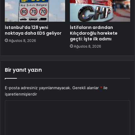
İstanbul’da 128 yeni
İstifaların ardından
noktaya daha EDS geliyor
Kılıçdaroğlu harekete
geçti: İşte ilk adımı
Ağustos 8, 2026
Ağustos 8, 2026
Bir yanıt yazın
E-posta adresiniz yayınlanmayacak.
Gerekli alanlar
*
ile
işaretlenmişlerdir
Y
o
r
u