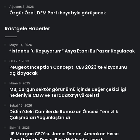
Ağustos 8, 2026
Özgür Özel, DEM Parti heyetiyle görüşecek
Rastgele Haberler
Mayıs 14, 2026
“İstanbul’u Koşuyorum” Asya Etabı Bu Pazar Koşulacak
Ocak 7, 2023
Peugeot Inception Concept, CES 2023’te vizyonunu
açıklayacak
Nisan 8, 2025
MS, durgun sektör görünümü içinde değer çekiciliği
nedeniyle CDW ve Teradata’yı yükseltti
Şubat 15, 2026
Didim’deki Camilerde Ramazan Öncesi Temizlik
Çalışmaları Yoğunlaştırıldı
Ekim 11, 2025
JP Morgan CEO’su Jamie Dimon, Amerikan Hisse
Senetlerinde Düşüş Riski Hakkında Uyardı