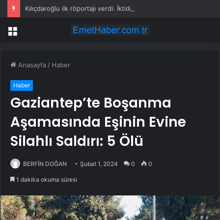
Kılıçdaroğlu ilk röportajı verdi: İktidar yürüyüşümüz başlamıştır; arınacağız, kazanacağız
Menü
Anasayfa
/
Haber
Haber
Gaziantep’te Boşanma
Aşamasında Eşinin Evine
Silahlı Saldırı: 5 Ölü
BERFİN DOĞAN
Şubat 1, 2024
0
0
1 dakika okuma süresi