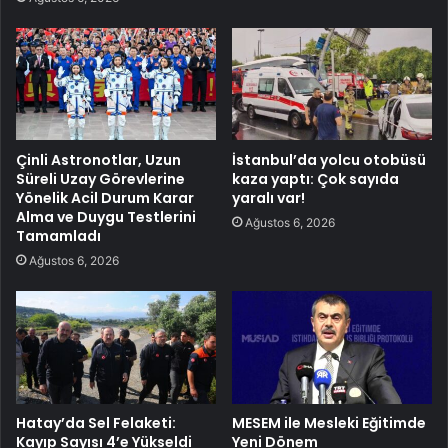
Çinli Astronotlar, Uzun
İstanbul’da yolcu otobüsü
Süreli Uzay Görevlerine
kaza yaptı: Çok sayıda
Yönelik Acil Durum Karar
yaralı var!
Alma ve Duygu Testlerini
Ağustos 6, 2026
Tamamladı
Ağustos 6, 2026
Hatay’da Sel Felaketi:
MESEM ile Mesleki Eğitimde
Kayıp Sayısı 4’e Yükseldi
Yeni Dönem