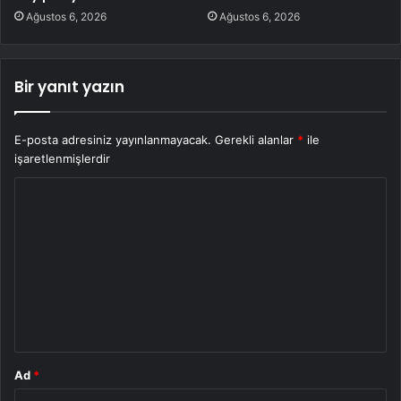
Ağustos 6, 2026
Ağustos 6, 2026
Bir yanıt yazın
E-posta adresiniz yayınlanmayacak.
Gerekli alanlar
*
ile
işaretlenmişlerdir
Y
o
r
u
m
*
Ad
*