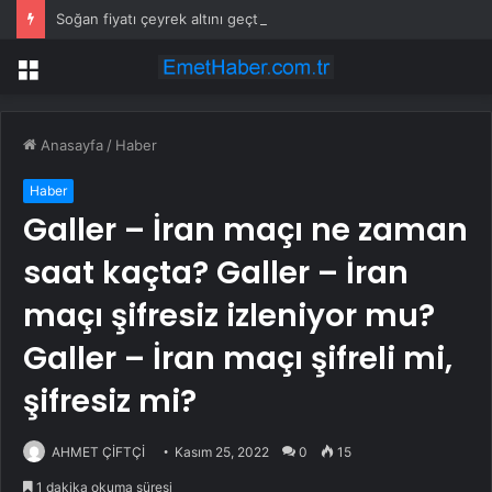
Soğan fiyatı çeyrek altını geçti, vatandaş isyan etti
Menü
Anasayfa
/
Haber
Haber
Galler – İran maçı ne zaman
saat kaçta? Galler – İran
maçı şifresiz izleniyor mu?
Galler – İran maçı şifreli mi,
şifresiz mi?
AHMET ÇİFTÇİ
Kasım 25, 2022
0
15
1 dakika okuma süresi