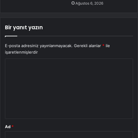
Ağustos 6, 2026
Bir yanıt yazın
E-posta adresiniz yayınlanmayacak.
Gerekli alanlar
*
ile
işaretlenmişlerdir
Y
o
r
u
m
*
Ad
*