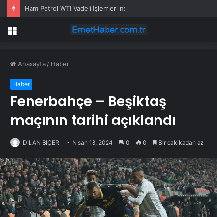
Ham Petrol WTI Vadeli İşlemleri neden düşüyor?
Menü
Anasayfa
/
Haber
Haber
Fenerbahçe – Beşiktaş
maçının tarihi açıklandı
DİLAN BİÇER
Nisan 18, 2024
0
0
Bir dakikadan az