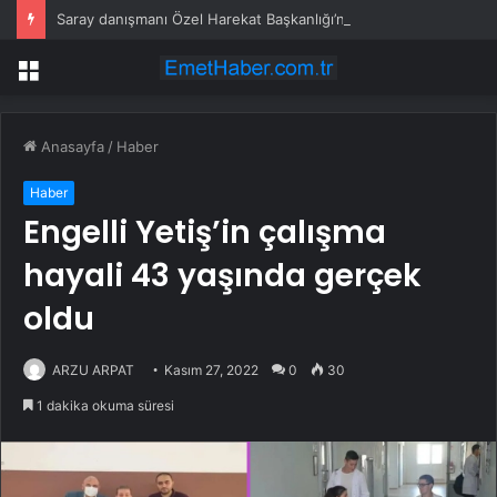
Saray danışmanı Özel Harekat Başkanlığı’nda
Menü
Anasayfa
/
Haber
Haber
Engelli Yetiş’in çalışma
hayali 43 yaşında gerçek
oldu
ARZU ARPAT
Kasım 27, 2022
0
30
1 dakika okuma süresi