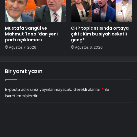
Mustafa Sarıgül ve
CHP toplantısında ortaya
Mahmut Tanal’dan yeni
çıktı: Kim bu siyah ceketli
parti açıklaması
genç?
Ağustos 7, 2026
Ağustos 6, 2026
Bir yanıt yazın
E-posta adresiniz yayınlanmayacak.
Gerekli alanlar
*
ile
işaretlenmişlerdir
Y
o
r
u