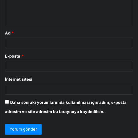
m
*
Ad
*
E-posta
*
İnternet sitesi
Daha sonraki yorumlarımda kullanılması için adım, e-posta
adresim ve site adresim bu tarayıcıya kaydedilsin.