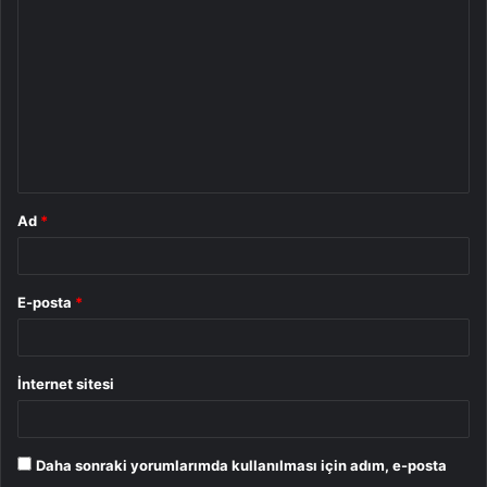
o
r
u
m
*
Ad
*
E-posta
*
İnternet sitesi
Daha sonraki yorumlarımda kullanılması için adım, e-posta