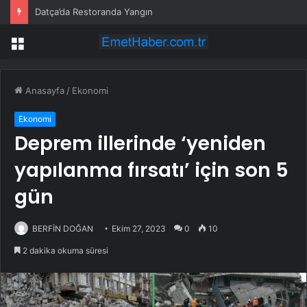
Datça’da Restoranda Yangın
Menü
Anasayfa
/
Ekonomi
Ekonomi
Deprem illerinde ‘yeniden
yapılanma fırsatı’ için son 5
gün
BERFİN DOĞAN
Ekim 27, 2023
0
10
2 dakika okuma süresi