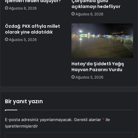
İşlemleri neden düşüyor?
Çarşamba günü
açıklamayı hedefliyor
Ağustos 6, 2026
Ağustos 6, 2026
Özdağ: PKK affıyla millet
olarak yine aldatıldık
Ağustos 5, 2026
Hatay’da Şiddetli Yağış
Hayvan Pazarını Vurdu
Ağustos 5, 2026
Bir yanıt yazın
E-posta adresiniz yayınlanmayacak.
Gerekli alanlar
*
ile
işaretlenmişlerdir
Y