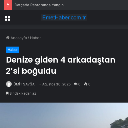
Datça’da Restoranda Yangın
Menü
Anasayfa
/
Haber
Haber
Denize giden 4 arkadaştan
2’si boğuldu
ÜMİT SAVĞA
Ağustos 30, 2025
0
0
Bir dakikadan az