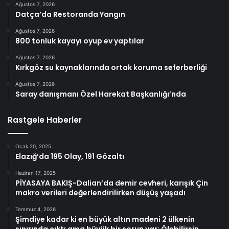
Ağustos 7, 2026
Datça’da Restoranda Yangın
Ağustos 7, 2026
800 tonluk kayayı oyup ev yaptılar
Ağustos 7, 2026
Kırkgöz su kaynaklarında ortak koruma seferberliği
Ağustos 7, 2026
Saray danışmanı Özel Harekat Başkanlığı’nda
Rastgele Haberler
Ocak 20, 2025
Elazığ’da 195 Olay, 191 Gözaltı
Haziran 17, 2025
PİYASAYA BAKIŞ-Dalian’da demir cevheri, karışık Çin
makro verileri değerlendirilirken düşüş yaşadı
Temmuz 4, 2026
Şimdiye kadar ki en büyük altın madeni 2 ülkenin
sınırında çıktı ama büyük bir sorun var: Ölebilirsin