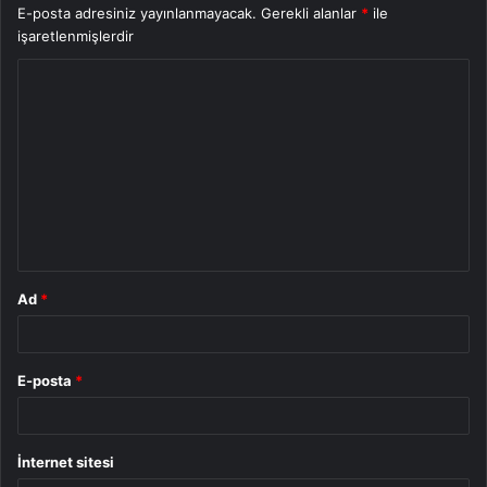
E-posta adresiniz yayınlanmayacak.
Gerekli alanlar
*
ile
işaretlenmişlerdir
Y
o
r
u
m
*
Ad
*
E-posta
*
İnternet sitesi