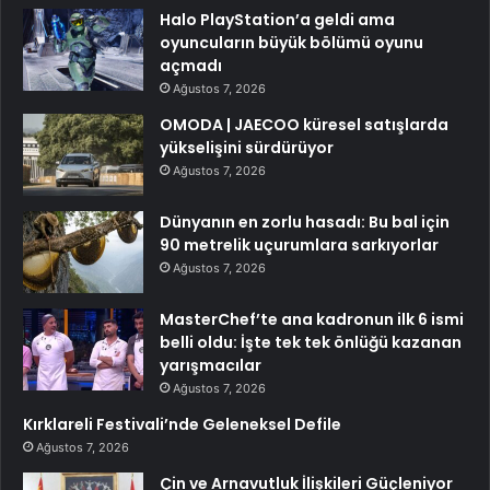
Halo PlayStation’a geldi ama
oyuncuların büyük bölümü oyunu
açmadı
Ağustos 7, 2026
OMODA | JAECOO küresel satışlarda
yükselişini sürdürüyor
Ağustos 7, 2026
Dünyanın en zorlu hasadı: Bu bal için
90 metrelik uçurumlara sarkıyorlar
Ağustos 7, 2026
MasterChef’te ana kadronun ilk 6 ismi
belli oldu: İşte tek tek önlüğü kazanan
yarışmacılar
Ağustos 7, 2026
Kırklareli Festivali’nde Geleneksel Defile
Ağustos 7, 2026
Çin ve Arnavutluk İlişkileri Güçleniyor