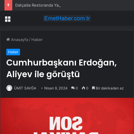
Datça’da Restoranda Yangın
Menü
Anasayfa
/
Haber
Haber
Cumhurbaşkanı Erdoğan,
Aliyev ile görüştü
ÜMİT SAVĞA
Nisan 9, 2024
0
0
Bir dakikadan az