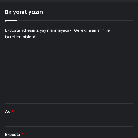
Bir yanıt yazın
E-posta adresiniz yayınlanmayacak.
Gerekli alanlar
*
ile
işaretlenmişlerdir
Y
o
r
u
m
*
Ad
*
E-posta
*