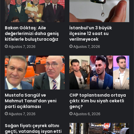
Bakan Göktaş: Aile
İstanbul’un 3 büyük
değerlerimizi daha geniş
ilçesine 12 saat su
kitlelerle buluşturacağız
verilmeyecek
Ağustos 7, 2026
Ağustos 7, 2026
Mustafa Sarıgül ve
CHP toplantısında ortaya
Mahmut Tanal’dan yeni
çıktı: Kim bu siyah ceketli
parti açıklaması
genç?
Ağustos 7, 2026
Ağustos 6, 2026
Soğan fiyatı çeyrek altını
geçti, vatandaş isyan etti