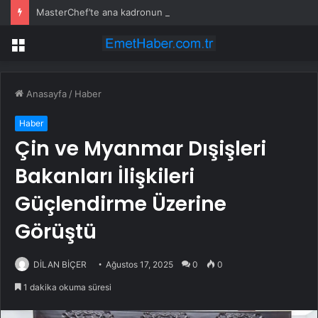
MasterChef’te ana kadronun ilk 6 ismi belli oldu: İşte tek tek önlüğü kazanan yarışmacılar
Menü
Anasayfa
/
Haber
Haber
Çin ve Myanmar Dışişleri
Bakanları İlişkileri
Güçlendirme Üzerine
Görüştü
DİLAN BİÇER
Ağustos 17, 2025
0
0
1 dakika okuma süresi