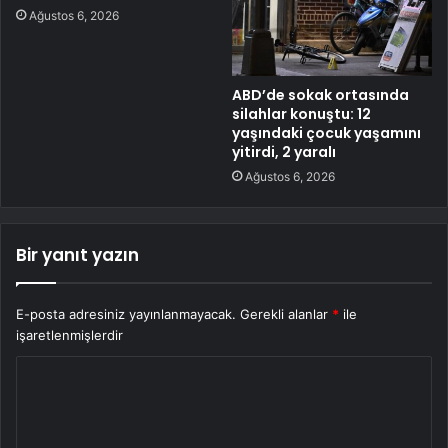
Ağustos 6, 2026
ABD’de sokak ortasında
silahlar konuştu: 12
yaşındaki çocuk yaşamını
yitirdi, 2 yaralı
Ağustos 6, 2026
Bir yanıt yazın
E-posta adresiniz yayınlanmayacak.
Gerekli alanlar
*
ile
işaretlenmişlerdir
Y
o
r